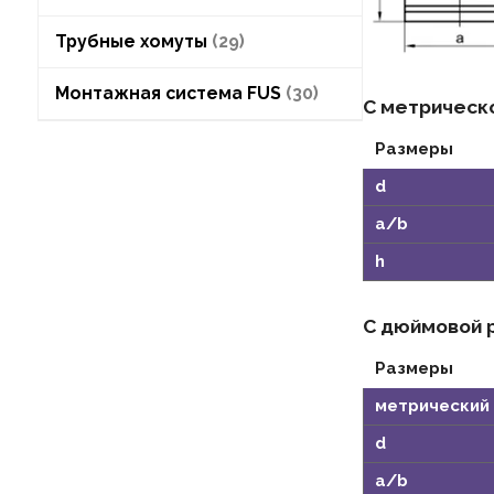
Трубные хомуты
29
Монтажная система FUS
30
С метрическ
Размеры
d
a/b
h
С дюймовой 
Размеры
метрический 
d
a/b