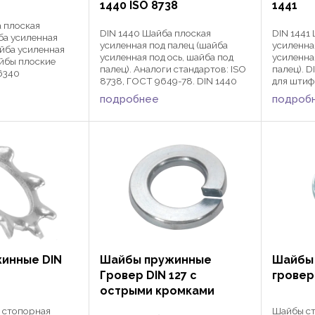
1440 ISO 8738
1441
 плоская
DIN 1440 Шайба плоская
DIN 1441
ба усиленная
усиленная под палец (шайба
усиленна
йба усиленная
усиленная под ось, шайба под
усиленна
айбы плоские
палец). Аналоги стандартов: ISO
палец). 
6340
8738, ГОСТ 9649-78. DIN 1440
для штиф
я болтов и гаек
применяются для штифтов и
цилиндри
 или дюймовой
подробнее
подроб
пальцев цилиндрических в
сферах м
ностроении и
различных сферах
приборо
при больших
машиностроения,
строител
приборостроения и ...
штифтами
инные DIN
Шайбы пружинные
Шайбы
Гровер DIN 127 с
гровер
острыми кромками
 стопорная
Шайбы с