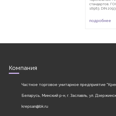
стандартов: ГО
16983. DIN 209
для болтов, вин
штифтов в раз
подробнее
машиностроени
автомобилестр
с болтами, винта
Компания
Частное торговое унитарное предприятие "Кре
Беларусь, Минский р-н, г. Заславль, ул. Дзержинс
krepsan@bk.ru