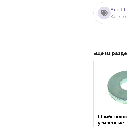
Все Ш
Категор
Ещё из разд
Шайбы плос
усиленные