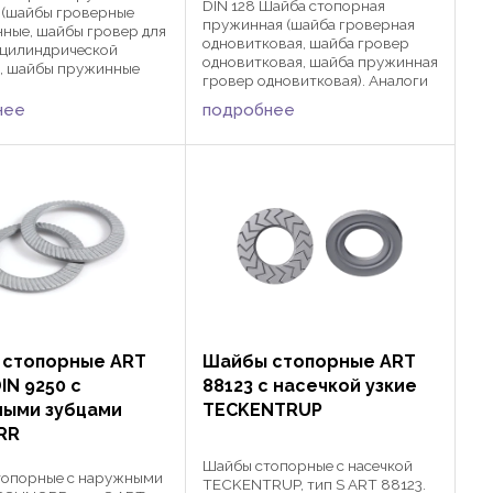
DIN 128 Шайба стопорная
 (шайбы гроверные
пружинная (шайба гроверная
ные, шайбы гровер для
одновитковая, шайба гровер
 цилиндрической
одновитковая, шайба пружинная
, шайбы пружинные
гровер одновитковая). Аналоги
меньшенные). Аналоги
стандартов: ГОСТ 6402-70. DIN
ов: ГОСТ 6402-70. DIN
нее
подробнее
128 применяются для болтов,
меняются для винтов с
винтов и гаек с метрической
ой резьбой в ...
резьбой в различных ...
 стопорные ART
Шайбы стопорные ART
IN 9250 с
88123 с насечкой узкие
ными зубцами
TECKENTRUP
RR
Шайбы стопорные с насечкой
топорные с наружными
TECKENTRUP, тип S ART 88123.