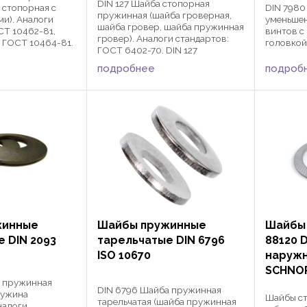
DIN 127 Шайба стопорная
 стопорная с
DIN 7980
пружинная (шайба гроверная,
ми). Аналоги
уменьшен
шайба гровер, шайба пружинная
СТ 10462-81,
винтов с
гровер). Аналоги стандартов:
 ГОСТ 10464-81.
головкой
ГОСТ 6402-70. DIN 127
е зубчатые DIN
гровер у
применяются для болтов,
рименяются в
стандарт
подробнее
подроб
винтов и гаек с метрической или
рах
7980 при
дюймовой резьбой в различных
я,
метрическ
сферах машиностроения и ...
ния и ...
жинные
Шайбы пружинные
Шайбы
 DIN 2093
тарельчатые DIN 6796
88120 D
ISO 10670
наруж
SCHNO
а пружинная
DIN 6796 Шайба пружинная
ружина
Шайбы с
тарельчатая (шайба пружинная
налоги