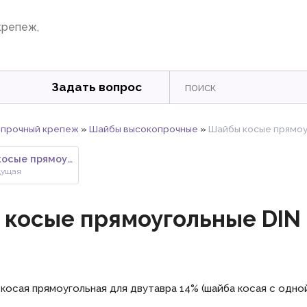
крепеж,
Задать вопрос
прочный крепеж
»
Шайбы высокопрочные
»
Шайбы косые прямоу
Шайбы косые прямоугольные DIN
дущая
косые прямоугольные DIN 
 косая прямоугольная для двутавра 14% (шайба косая с одно