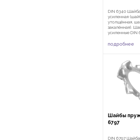
DIN 6340 Шайба
усиленная (шай
утолщённая, ша
закалённая). Ш
усиленные DIN 
применяются дл
с метрической
подробнее
резьбой в маши
строительстве 
статических и ...
Шайбы пруж
6797
DIN 6797 Шайба