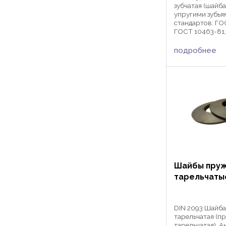
зубчатая (шайба
упругими зубья
стандартов: ГО
ГОСТ 10463-81,
Шайбы стопорны
6797 активно п
подробнее
различных сфе
машиностроени
автомобилестрое
Шайбы пру
тарельчатые
DIN 2093 Шайб
тарельчатая (п
тарельчатая). А