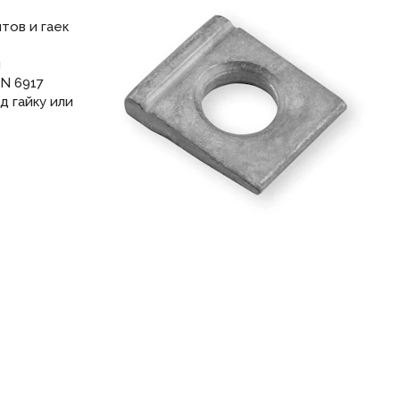
тов и гаек
й
N 6917
д гайку или