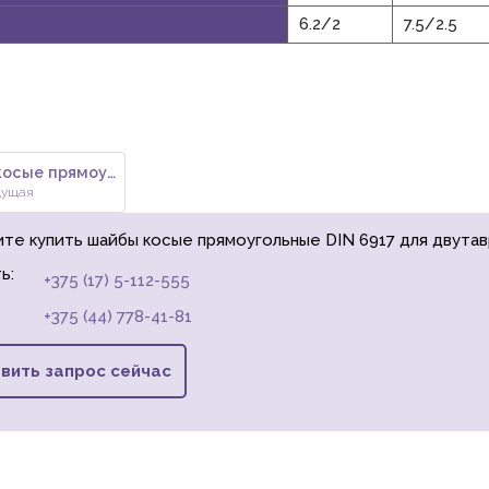
6.2/2
7.5/2.5
Шайбы косые прямоугольные DIN
дущая
ите купить шайбы косые прямоугольные DIN 6917 для двутав
ь:
+375 (17) 5-112-555
+375 (44) 778-41-81
вить запрос сейчас