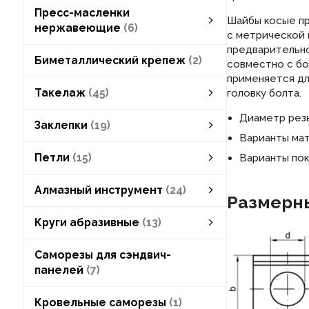
Пресс-масленки
Шайбы косые пр
нержавеющие
6
с метрической 
предварительно
Пресс-масленки нержавеющие
пресс-масленки плоские круглые
пресс-масленки плоские шестигранные
пресс-масленки прямые
пресс-масленки угловые
смотреть все
Биметаллический крепеж
2
совместно с бо
применяется дл
Такелаж
45
головку болта.
блоки такелажные
леерные заграждения
наконечники для обжима троса
уголки крепёжные
крюки, ручки, замки
Диаметр резь
Заклепки
19
Варианты мат
заклепки вытяжные
заклепки под молоток
заклепки пустотелые
заклепки резьбовые
Петли
15
Варианты пок
петли дверные
петли шарнирные
Алмазный инструмент
24
Размерны
Алмазный инструмент
алмазная буровая коронка
алмазные сверла
алмазные диски
смотреть все
Круги абразивные
13
Круги абразивные
круги лепестковые
круги отрезные
круги шлифовальные
набор абразивных кругов
смотреть все
Саморезы для сэндвич-
панелей
7
Кровельные саморезы
1