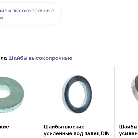
айбы высокопрочные
ия
ела
Шайбы высокопрочные
кие
Шайбы плоские
Шайбы
усиленные под палец DIN
усилен