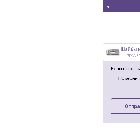
h
преды
Если вы хот
Позвонит
Отпра