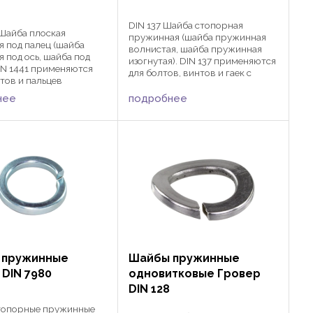
DIN 137 Шайба стопорная
 Шайба плоская
пружинная (шайба пружинная
я под палец (шайба
волнистая, шайба пружинная
я под ось, шайба под
изогнутая). DIN 137 применяются
DIN 1441 применяются
для болтов, винтов и гаек с
тов и пальцев
метрической резьбой в
ческих в различных
различных сферах
нее
подробнее
ашиностроения,
машиностроения,
строения и
автомобилестроения и
ьства совместно со
приборостроения совместно с ...
, шплинтами DIN ...
 пружинные
Шайбы пружинные
 DIN 7980
одновитковые Гровер
DIN 128
топорные пружинные