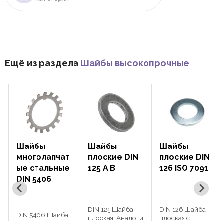
Ещё из раздела
Шайбы высокопрочные
Шайбы
Шайбы
Шайбы
т
плоские DIN
плоские DIN
плоские DIN
е
125 A B
126 ISO 7091
6916 EN
14399-6 для
предв.
нагруж.
DIN 125 Шайба
DIN 126 Шайба
соединений
плоская. Аналоги
плоская с