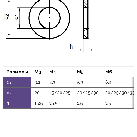
Размеры
M3
M4
M5
M6
d₁
3,2
4,3
5,3
6,4
d₂
20
15/20/25
20/25/30
20/25/30/35
h
1,25
1,25
1,5
1,5