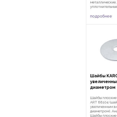
металлические
уплотнительные
84. Кольца упл
7603 активно 
подробнее
машиностроени
автомобилестр
герметизации п
...
Шайбы KARO
увеличенны
диаметром
Шайбы плоские
ART 88104 (шай
увеличенным в
диаметром). Ан
Шайбы плоские