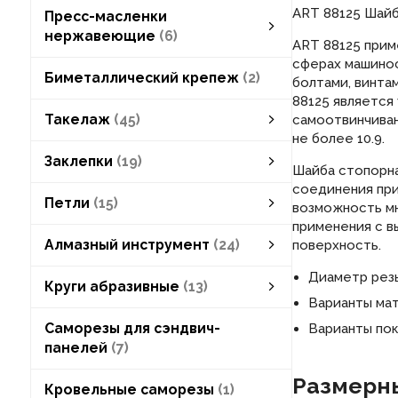
ART 88125 Шайб
Пресс-масленки
нержавеющие
6
ART 88125 прим
сферах машино
Пресс-масленки нержавеющие
пресс-масленки плоские круглые
пресс-масленки плоские шестигранные
пресс-масленки прямые
пресс-масленки угловые
смотреть все
Биметаллический крепеж
2
болтами, винта
88125 является
Такелаж
45
самоотвинчиван
не более 10.9.
блоки такелажные
леерные заграждения
наконечники для обжима троса
уголки крепёжные
крюки, ручки, замки
Заклепки
19
Шайба стопорн
соединения при
заклепки вытяжные
заклепки под молоток
заклепки пустотелые
заклепки резьбовые
Петли
15
возможность мн
применения с в
петли дверные
петли шарнирные
Алмазный инструмент
24
поверхность.
Алмазный инструмент
алмазная буровая коронка
алмазные сверла
алмазные диски
смотреть все
Диаметр резь
Круги абразивные
13
Варианты мат
Круги абразивные
круги лепестковые
круги отрезные
круги шлифовальные
набор абразивных кругов
смотреть все
Саморезы для сэндвич-
Варианты пок
панелей
7
Размерны
Кровельные саморезы
1