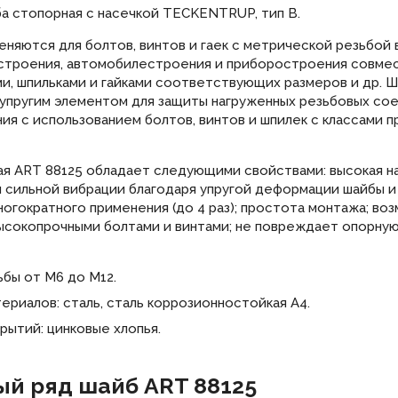
а стопорная с насечкой TECKENTRUP, тип B.
еняются для болтов, винтов и гаек с метрической резьбой 
строения, автомобилестроения и приборостроения совме
ми, шпильками и гайками соответствующих размеров и др. 
 упругим элементом для защиты нагруженных резьбовых со
ия с использованием болтов, винтов и шпилек с классами 
ая ART 88125 обладает следующими свойствами: высокая 
 сильной вибрации благодаря упругой деформации шайбы и 
огократного применения (до 4 раз); простота монтажа; во
ысокопрочными болтами и винтами; не повреждает опорну
бы от М6 до М12.
ериалов: сталь, сталь коррозионностойкая А4.
рытий: цинковые хлопья.
й ряд шайб ART 88125