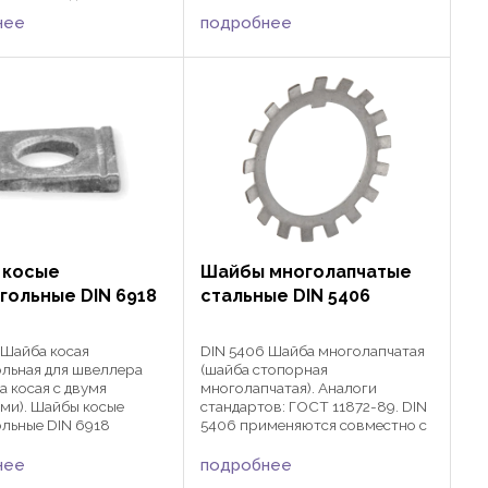
гаек с метрической или
при монтаже
дюймовой резьбой в различных
нее
подробнее
ых конструкций
сферах машиностроения и
о с болтами и гайками
строительства совместно ...
твующих размеров и
 косые
Шайбы многолапчатые
гольные DIN 6918
стальные DIN 5406
 Шайба косая
DIN 5406 Шайба многолапчатая
льная для швеллера
(шайба стопорная
а косая с двумя
многолапчатая). Аналоги
ми). Шайбы косые
стандартов: ГОСТ 11872-89. DIN
льные DIN 6918
5406 применяются совместно с
ются для
гайкой шлицевой DIN 981 в
очных болтов и гаек с
различных сферах
нее
подробнее
ской или дюймовой
машиностроения для фиксации