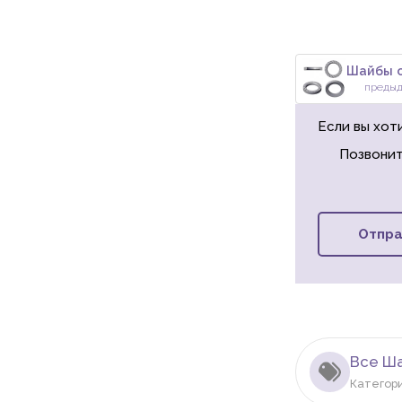
преды
Если вы хот
Позвонит
Отпра
Все Ш
Категор