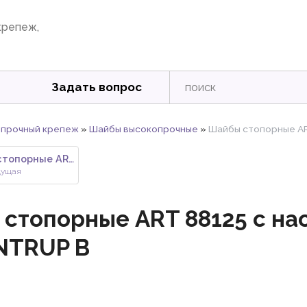
крепеж,
Задать вопрос
прочный крепеж
»
Шайбы высокопрочные
»
Шайбы стопорные AR
Шайбы стопорные ART 88126 с на
дущая
стопорные ART 88125 с на
NTRUP B