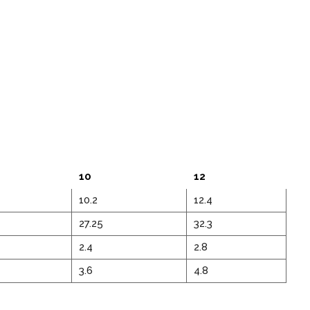
10
12
10.2
12.4
27.25
32.3
2.4
2.8
3.6
4.8