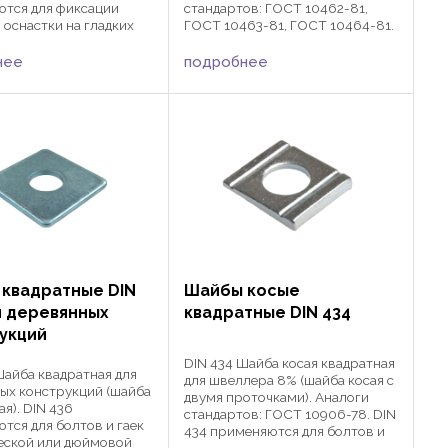
тся для фиксации
стандартов: ГОСТ 10462-81,
 оснастки на гладких
ГОСТ 10463-81, ГОСТ 10464-81.
вместно с
Шайбы стопорные зубчатые DIN
чными винтами DIN 914
6798 активно применяются в
нее
подробнее
53, в зависимости от
различных сферах
 или коническими
машиностроения,
...
автомобилестроения и ...
квадратные DIN
Шайбы косые
я деревянных
квадратные DIN 434
укций
DIN 434 Шайба косая квадратная
Шайба квадратная для
для швеллера 8% (шайба косая с
ых конструкций (шайба
двумя проточками). Аналоги
я). DIN 436
стандартов: ГОСТ 10906-78. DIN
тся для болтов и гаек
434 применяются для болтов и
еской или дюймовой