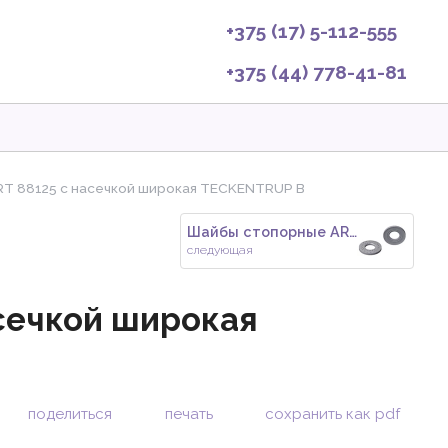
+375 (17) 5-112-555
+375 (44) 778-41-81
T 88125 с насечкой широкая TECKENTRUP B
Шайбы стопорные ART 88124 с на
следующая
сечкой широкая
поделиться
печать
сохранить как pdf