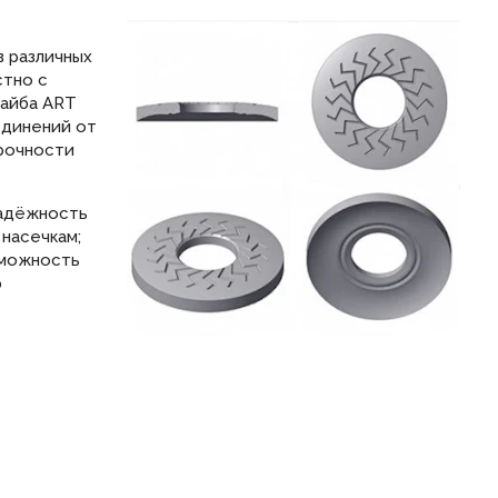
в различных
стно с
Шайба ART
единений от
прочности
надёжность
насечкам;
зможность
ю