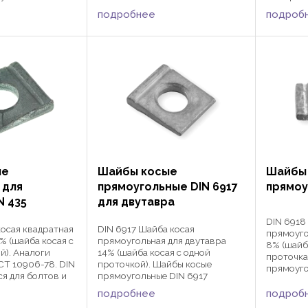
отверстий. Они
меняются для
резьбой 
устанавливаются в отверстие
подробнее
подроб
и гаек с
деревянн
вдавливанием. Диаметр от 8 до
зьбой в
совместн
125 мм. Номинальный диаметр ...
рах
соответс
я,
др. ...
 и ...
ые
Шайбы косые
Шайбы
 для
прямоугольные DIN 6917
прямоу
N 435
для двутавра
DIN 6918
косая квадратная
DIN 6917 Шайба косая
прямоуго
% (шайба косая с
прямоугольная для двутавра
8% (шайб
й). Аналоги
14% (шайба косая с одной
проточка
СТ 10906-78. DIN
проточкой). Шайбы косые
прямоуго
я для болтов и
прямоугольные DIN 6917
применя
ской или
применяются для
высокопр
подробнее
подроб
ой в различных
высокопрочных болтов и гаек с
метриче