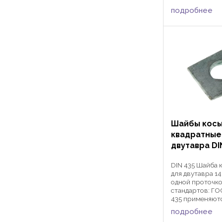
ART 88104 при
подробнее
болтов, винтов 
метрической ре
различных сфе
машиностроени
приборостроения
Шайбы кос
квадратные
двутавра DI
DIN 435 Шайба 
для двутавра 14
одной проточко
стандартов: ГО
435 применяютс
гаек с метриче
подробнее
дюймовой резьб