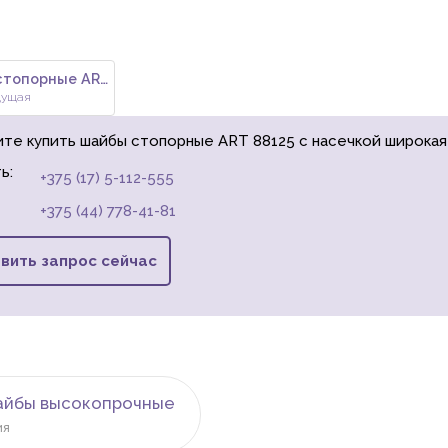
Шайбы стопорные ART 88126 с на
дущая
ите купить шайбы стопорные ART 88125 с насечкой широка
ь:
+375 (17) 5-112-555
+375 (44) 778-41-81
вить запрос сейчас
айбы высокопрочные
ия