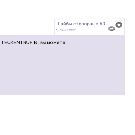
Шайбы стопорные ART 88124 с на
следующая
я TECKENTRUP B , вы можете: