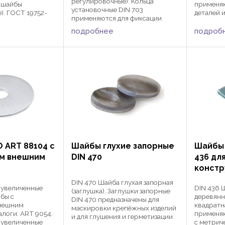
регулировочные). Кольца
, шайбы
применяю
установочные DIN 703
). ГОСТ 19752-
деталей и
применяются для фиксации
отнительные DIN
валах со
деталей и оснастки на гладких
применяются в
установо
подробнее
подроб
валах совместно с
и и
или DIN 5
установочными винтами DIN 914
оении для
размера,
или DIN 553, в зависимости от
невматических и
штифтами 
размера, ...
 ART 88104 с
Шайбы глухие запорные
Шайбы 
м внешним
DIN 470
436 дл
констр
DIN 470 Шайба глухая запорная
 увеличенные
DIN 436 
(заглушка). Заглушки запорные
бы с
деревянн
DIN 470 предназначены для
нешним
квадратна
маскировки крепёжных изделий
алоги: ART 9054.
применяю
и для глушения и герметизации
 увеличенные
с метрич