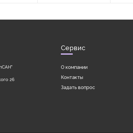
строения и
метрической или дюймовой
резьбой 
овместно ...
резьбой в строительстве для
создания 
создания предварительно ...
Сервис
пСАН"
О компании
Контакты
кого 26
Задать вопрос