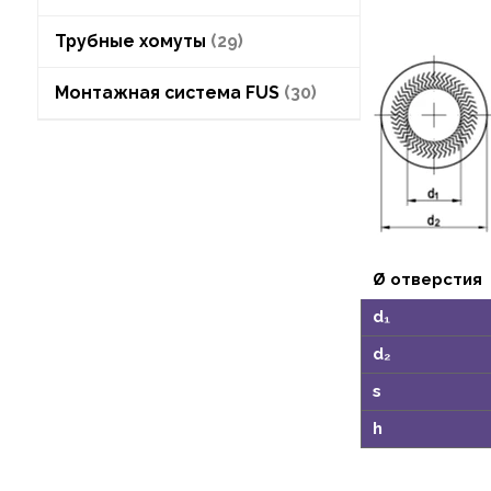
Трубные хомуты
29
Монтажная система FUS
30
Ø отверстия
d₁
d₂
s
h