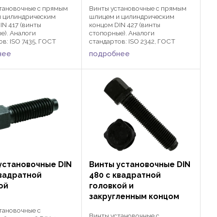
тановочные с прямым
Винты установочные с прямым
и цилиндрическим
шлицем и цилиндрическим
IN 417 (винты
концом DIN 427 (винты
е). Аналоги
стопорные). Аналоги
ов: ISO 7435, ГОСТ
стандартов: ISO 2342, ГОСТ
DIN 417 активно
18746-80. DIN 427 активно
нее
подробнее
тся в различных
применяются в различных
ашиностроения и
сферах машиностроения и
лестроения для
автомобилестроения для
 деталей и защиты их от
фиксации деталей и защиты их от
...
установочные DIN
Винты установочные DIN
квадратной
480 с квадратной
ой
головкой и
закругленным концом
тановочные с
Винты установочные с