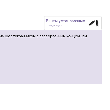
Винты установочные DIN 915 ISO
следующая
ним шестигранником с засверленным концом , вы