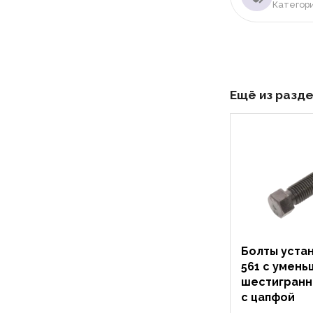
Категор
Ещё из разд
Болты уста
561 с умен
шестигранн
с цапфой