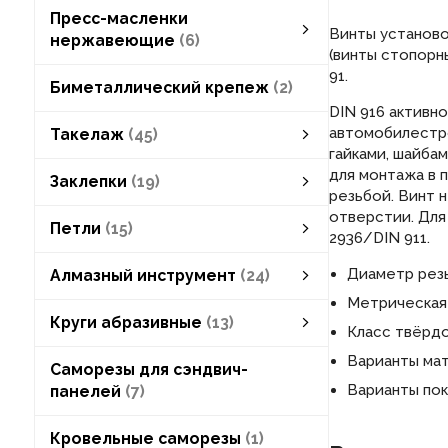
Пресс-масленки
Винты установо
нержавеющие
6
(винты стопорны
Пресс-масленки нержавеющие
пресс-масленки плоские круглые
пресс-масленки плоские шестигранные
пресс-масленки прямые
пресс-масленки угловые
смотреть все
91.
Биметаллический крепеж
2
DIN 916 активн
автомобилестро
Такелаж
45
гайками, шайба
блоки такелажные
леерные заграждения
наконечники для обжима троса
уголки крепёжные
крюки, ручки, замки
для монтажа в 
Заклепки
19
резьбой. Винт 
заклепки вытяжные
заклепки под молоток
заклепки пустотелые
заклепки резьбовые
отверстии. Для
Петли
15
2936/DIN 911.
петли дверные
петли шарнирные
Диаметр резь
Алмазный инструмент
24
Метрическая 
Алмазный инструмент
алмазная буровая коронка
алмазные сверла
алмазные диски
смотреть все
Круги абразивные
13
Класс твёрдо
Круги абразивные
круги лепестковые
круги отрезные
круги шлифовальные
набор абразивных кругов
смотреть все
Варианты мат
Саморезы для сэндвич-
Варианты пок
панелей
7
Кровельные саморезы
1