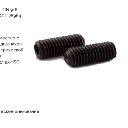
 DIN 916
ГОСТ 28964-
местно с
едназначен
етрической
в
37-93/ISO
ческое цинкование.