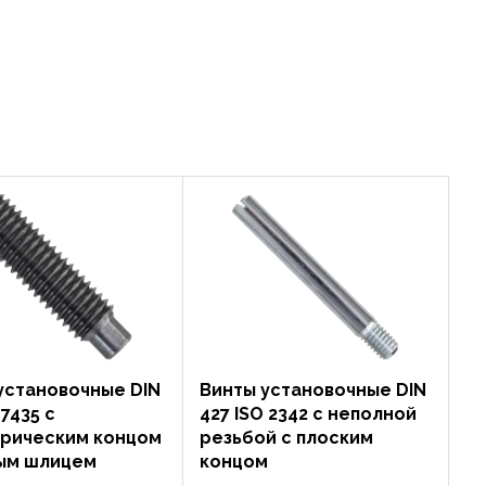
установочные DIN
Винты установочные DIN
 7435 с
427 ISO 2342 с неполной
рическим концом
резьбой c плоским
ым шлицем
концом