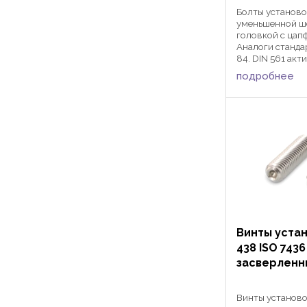
Болты установо
уменьшенной ш
головкой с цапф
Аналоги станда
84. DIN 561 акт
применяются в
подробнее
сферах машино
автомобилестр
фиксации детал
смещения совмес
Винты уста
438 ISO 7436
засверленн
Винты установ