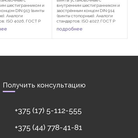
ним шестигранником и
внутренним шестигранником и
концом DIN 913 (винты
заострённым концом DIN 914
е). Аналоги
(винты стопорные). Аналоги
ов: ISO 4026, ГОСТ Р
стандартов: ISO 4027, ГОСТ Р
-2013, ГОСТ 11074-93.
ИСО 4027-2013, ГОСТ 8878-93.
нее
подробнее
активно применяются в
DIN 914 активно применяются в
х сферах
различных сферах
троения и
машиностроения и
лестроения для ...
автомобилестроения для ...
Получить консультацию
+375 (17) 5-112-555
+375 (44) 778-41-81