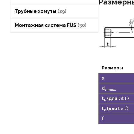
Размерны
Трубные хомуты
29
Монтажная система FUS
30
Размеры
s
d
v max.
*
t
(для l ≤ l
)
1
*
t
(для l > l
)
2
*
l