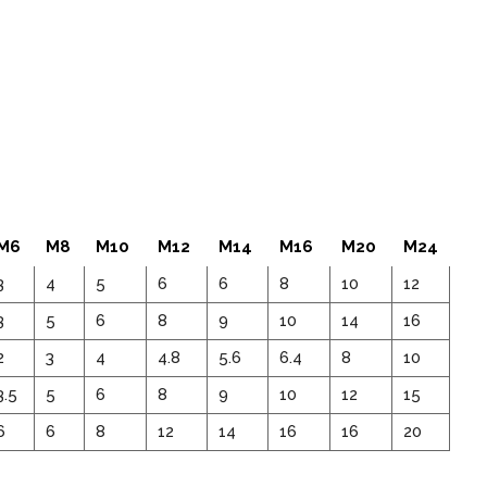
M6
M8
M10
M12
M14
M16
M20
M24
3
4
5
6
6
8
10
12
3
5
6
8
9
10
14
16
2
3
4
4.8
5.6
6.4
8
10
3.5
5
6
8
9
10
12
15
6
6
8
12
14
16
16
20