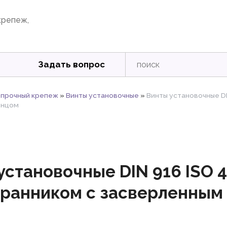
крепеж,
Задать вопрос
прочный крепеж
»
Винты установочные
»
Винты установочные DI
онцом
установочные DIN 916 ISO 
ранником с засверленным