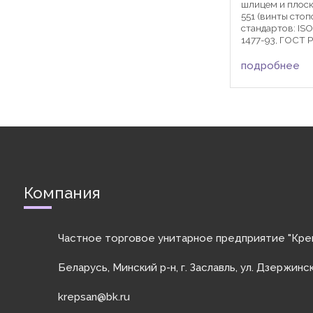
шлицем и плос
551 (винты стоп
стандартов: IS
1477-93, ГОСТ 
DIN 551 активн
различных сфе
подробнее
машиностроени
автомобилестр
фиксации детале
Компания
Частное торговое унитарное предприятие "Кре
Беларусь, Минский р-н, г. Заславль, ул. Дзержинс
krepsan@bk.ru