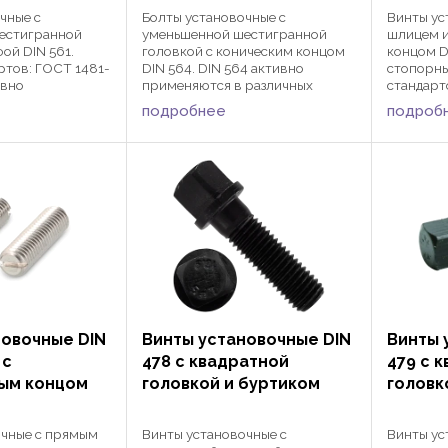
чные с
Болты установочные с
Винты ус
естигранной
уменьшенной шестигранной
шлицем 
ой DIN 561.
головкой с коническим концом
концом D
ртов: ГОСТ 1481-
DIN 564. DIN 564 активно
стопорны
ивно
применяются в различных
стандарт
 различных
сферах машиностроения и
1478-93. 
подробнее
подроб
строения и
автомобилестроения для
применяю
оения для
фиксации деталей и защиты их от
сферах м
ей и защиты их от
смещения совместно с гайками,
автомоби
тно с ...
шайбами ...
фиксации
...
новочные DIN
Винты установочные DIN
Винты 
 с
478 с квадратной
479 с 
ым концом
головкой и буртиком
головк
очные с прямым
Винты установочные с
Винты ус