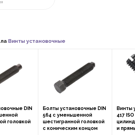
ия
ела
Винты установочные
новочные DIN
Болты установочные DIN
Винты 
ьшенной
564 с уменьшенной
417 ISO
ой головкой
шестигранной головкой
цилинд
с коническим концом
и прям