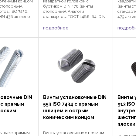
ерленным концом
квадратной головкой с
квадратн
стопорные).
буртиком DIN 478 (винты
(винты с
тов: ISO 7436,
стопорные). Аналоги
стандарт
DIN 438 активно
стандартов: ГОСТ 1488-84. DIN
479 акти
 различных
478 активно применяются в
различны
строения и
различных сферах
машинос
подробнее
подроб
оения для
машиностроения и
автомоби
ей и защиты их от
автомобилестроения для
фиксации
фиксации деталей и защиты их от
смещения 
смещения с ...
новочные DIN
Винты установочные DIN
Винты 
6 с прямым
553 ISO 7434 с прямым
913 ISO
лоским
шлицем и острым
внутре
коническим концом
шестиг
плоски
очные с прямым
Винты установочные с прямым
Винты ус