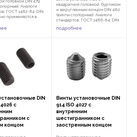
ой головкой DIN 479
квадратной головкой, буртиком
топорные). Аналоги
и закругленным концом DIN 480
ов: ГОСТ 1482-84. DIN
(винты стопорные). Аналоги
вно применяются в
стандартов: ГОСТ 1486-84. DIN
х сферах
480 активно применяются в
троения и
нее
подробнее
различных сферах
лестроения для
машиностроения и
 деталей и защиты их от
автомобилестроения для
совместно с ...
фиксации деталей и защиты их ...
установочные DIN
Винты установочные DIN
 4026 с
914 ISO 4027 с
нним
внутренним
ранником с
шестигранником с
м концом
заостренным концом
тановочные с
Винты установочные с