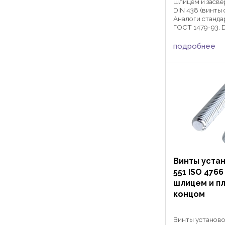
шлицем и засв
DIN 438 (винты 
Аналоги стандар
ГОСТ 1479-93. 
применяются в
сферах машино
подробнее
автомобилестр
фиксации детал
...
Винты уста
551 ISO 476
шлицем и п
концом
Винты установ