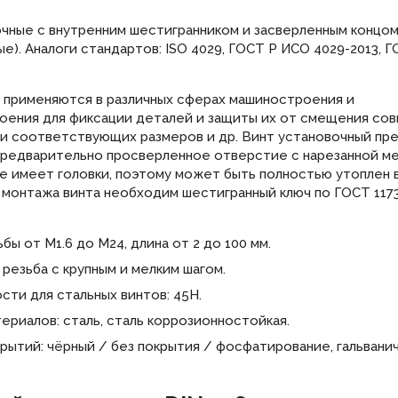
чные с внутренним шестигранником и засверленным концом
е). Аналоги стандартов: ISO 4029, ГОСТ Р ИСО 4029-2013, 
о применяются в различных сферах машиностроения и
ения для фиксации деталей и защиты их от смещения сов
ми соответствующих размеров и др. Винт установочный пр
предварительно просверленное отверстие с нарезанной м
не имеет головки, поэтому может быть полностью утоплен 
 монтажа винта необходим шестигранный ключ по ГОСТ 117
бы от М1.6 до М24, длина от 2 до 100 мм.
резьба с крупным и мелким шагом.
сти для стальных винтов: 45H.
ериалов: сталь, сталь коррозионностойкая.
рытий: чёрный / без покрытия / фосфатирование, гальвани