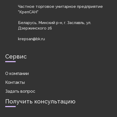
их от смещения
автомобилестро
автомобилестро
Частное торговое унитарное предприятие
совместно с
ения для
ения для
гайками,
"КрепСАН"
фиксации
фиксации
шайбами ...
деталей и защиты
деталей и защиты
их от ...
их от ...
Беларусь, Минский р-н, г. Заславль, ул.
Дзержинского 26
krepsan@bk.ru
Сервис
О компании
Контакты
Задать вопрос
Получить консультацию