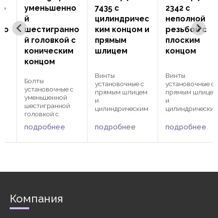
уменьшенно
7435 с
2342 с
й
цилиндричес
неполной
о
шестигранно
ким концом и
резьбой c
й головкой с
прямым
плоским
коническим
шлицем
концом
концом
Винты
Винты
Болты
установочные с
установочные с
установочные с
прямым шлицем
прямым шлицем
уменьшенной
и
и
шестигранной
цилиндрическим
цилиндрическим
головкой с
концом DIN 417
концом DIN 427
коническим
(винты
(винты
подробнее
подробнее
подробнее
концом DIN 564.
стопорные).
стопорные).
DIN 564 активно
Аналоги
Аналоги
применяются в
стандартов: ISO
стандартов: ISO
различных
…
7435, ГОСТ 1478-
2342, ГОСТ
сферах
93. DIN 417
18746-80. DIN
машиностроения
активно
427 активно
и
я
применяются в
применяются в
автомобилестро
различных
различных
Компания
ения для
сферах
сферах
фиксации
машиностроения
машиностроения
деталей и защиты
и
и