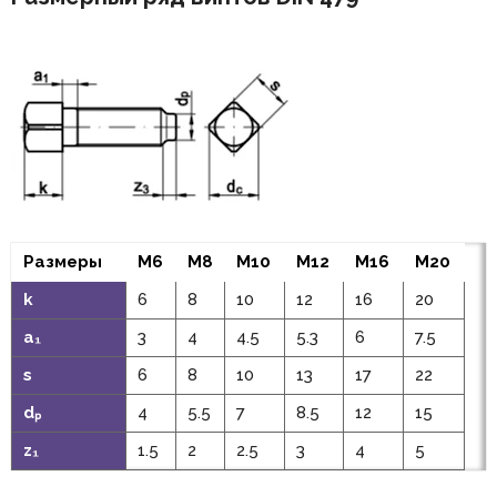
Размеры
M6
M8
M10
M12
M16
M20
k
6
8
10
12
16
20
a₁
3
4
4.5
5.3
6
7.5
s
6
8
10
13
17
22
dₚ
4
5.5
7
8.5
12
15
z₁
1.5
2
2.5
3
4
5