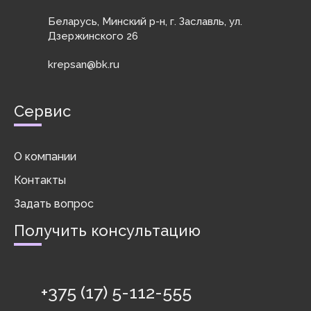
деталей и защиты
деталей и защиты
их от ...
их от ...
Беларусь, Минский р-н, г. Заславль, ул.
Дзержинского 26
krepsan@bk.ru
Сервис
О компании
Контакты
Задать вопрос
Получить консультацию
+375 (17) 5-112-555