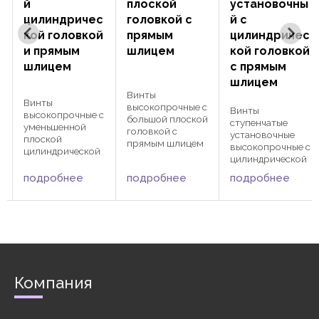
й
плоской
установочны
цилиндричес
головкой с
й с
кой головкой
прямым
цилиндричес
и прямым
шлицем
кой головкой
шлицем
с прямым
шлицем
Винты
Винты
высокопрочные с
Винты
с
высокопрочные с
большой плоской
ступенчатые
уменьшенной
головкой с
установочные
плоской
прямым шлицем
высокопрочные с
цилиндрической
DIN 921 (винты с
цилиндрической
головкой и
большой плоской
головкой и
прямым шлицем
подробнее
подробнее
подробнее
головкой
прямым шлицем
с
DIN 920. DIN 920
цилиндрической
DIN 923. DIN 923
активно
формы с прямым
активно
применяются как
шлицем). DIN 921
применяются в
в различных
активно
различных
сферах
применяются как
сферах
машиностроения
в различных
машиностроения
,
сферах
и
автомобилестро
машиностроения
Компания
автомобилестро
ения и
,
ения для
приборостроени
автомобилестро
фиксации
я, так и при
ения и
деталей и защиты