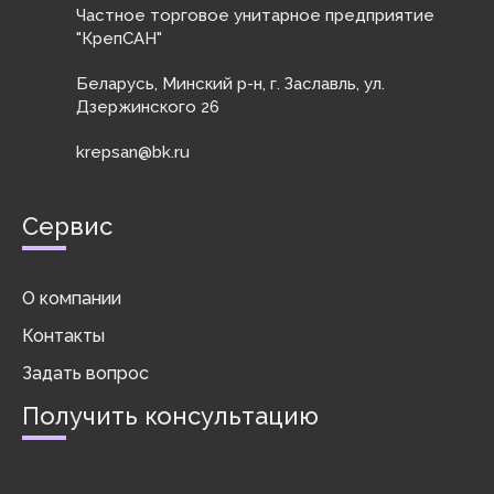
сборке и
приборостроени
Частное торговое унитарное предприятие
их от смещения с
изготовлении
я, ...
надёжным
"КрепСАН"
мебели, а также в
прижатием друг
...
...
Беларусь, Минский р-н, г. Заславль, ул.
Дзержинского 26
krepsan@bk.ru
Сервис
О компании
Контакты
Задать вопрос
Получить консультацию