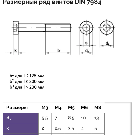
Размерный ряд винтов DIN 7984
Размеры
M3
M4
M5
M6
M8
d
5.5
7
8.5
10
13
k
k
2
2.5
3.5
4
5