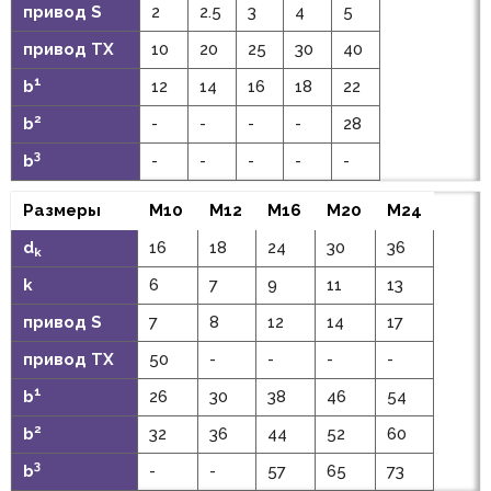
привод S
2
2.5
3
4
5
привод TX
10
20
25
30
40
1
b
12
14
16
18
22
2
b
-
-
-
-
28
3
b
-
-
-
-
-
Размеры
M10
M12
M16
M20
M24
d
16
18
24
30
36
k
k
6
7
9
11
13
привод S
7
8
12
14
17
привод TX
50
-
-
-
-
1
b
26
30
38
46
54
2
b
32
36
44
52
60
3
b
-
-
57
65
73