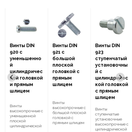
Винты DIN
Винты DIN
Винты DIN
920 с
921 с
923
уменьшенно
большой
ступенчатый
й
плоской
установочны
цилиндричес
головкой с
й с
кой головкой
прямым
цилиндричес
и прямым
шлицем
кой головкой
шлицем
с прямым
шлицем
Винты
Винты
высокопрочные с
Винты
с
высокопрочные с
большой плоской
ступенчатые
уменьшенной
головкой с
установочные
плоской
прямым шлицем
высокопрочные с
цилиндрической
DIN 921 (винты с
цилиндрической
головкой и