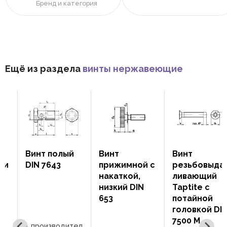
Бренд и категория
Ещё из раздела
винты нержавеющие
Винт полый
Винт
Винт
DIN 7643
прижимной с
резьбовыдав
накаткой,
ливающий
низкий DIN
Taptite с
653
потайной
головкой DIN
7500 M
производител