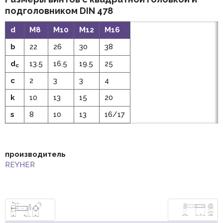
подголовником DIN 478
d
М8
М10
М12
М16
b
22
26
30
38
d
13.5
16.5
19.5
25
c
c
2
3
3
4
k
10
13
15
20
s
8
10
13
16/17
производитель
REYHER