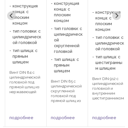
конструкция
ия
конца: с
конструкция
конструкци
плоским
конца: с
конца: с
концом
плоским
плоским
тип головки: с
концом
концом
и: с
цилиндрическ
ческ
тип головки: с
тип головки
ой
ой
цилиндрическ
без головки
скругленной
ой головкой
(установоч
 с
головкой
)
тип шлица: с
тип шлица: с
шестигранны
тип шлица: 
прямым
м шлицем
шестигранн
шлицем
c
м шлицем
ской
Винт DIN 912 с
Винт DIN 85 c
д
цилиндрической
Винт DIN 913
цилиндрической
 из
головкой и
установочный 
скругленной
ей
внутренним
внутренним
головкой под
шестигранником
шестигранник
прямой шлиц из
я для
из нержавеющей
и плоским
нержавеющей
алей
стали
концом. Конец
стали
борах
применяется в
установочног
используются для
и
е
подробнее
подробнее
подробнее
сочетании гаек,
винта имеет
затяжки деталей
шайб для зажатия
специальную
и узлов приборах
изделий в