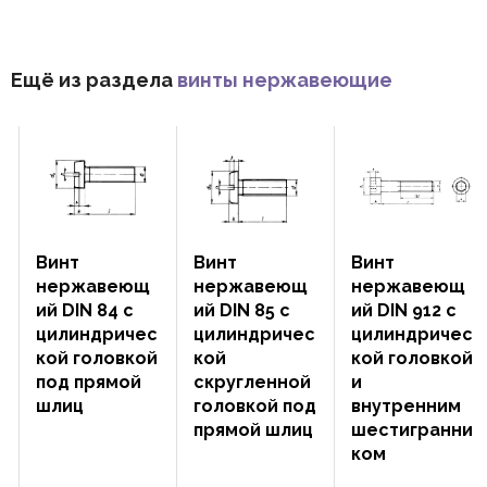
Ещё из раздела
винты нержавеющие
Винт
Винт
Винт
ющ
нержавеющ
нержавеющ
нержавею
c
ий DIN 85 c
ий DIN 912 с
ий DIN 913
чес
цилиндричес
цилиндричес
установоч
вкой
кой
кой головкой
й с
ой
скругленной
и
внутренни
головкой под
внутренним
шестигран
прямой шлиц
шестигранни
ком и
ком
плоским
концом