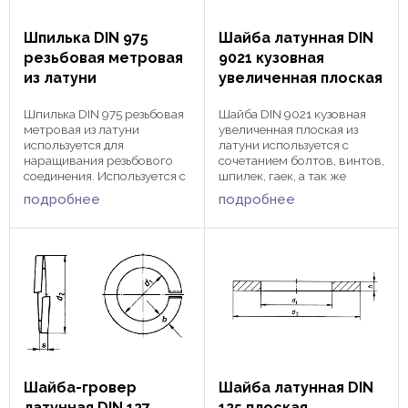
Шпилька DIN 975
Шайба латунная DIN
резьбовая метровая
9021 кузовная
из латуни
увеличенная плоская
Шпилька DIN 975 резьбовая
Шайба DIN 9021 кузовная
метровая из латуни
увеличенная плоская из
используется для
латуни используется с
наращивания резьбового
сочетанием болтов, винтов,
соединения. Используется с
шпилек, гаек, а так же
сочетанием с шайбами и
шурупов из латуни.
подробнее
подробнее
гайками различного типа.
Благодаря более
Может иметь резьбу
увеличенному размеру
метрическую и дюймовую.
наружного диаметра
Латунная шпилька DIN 975
шайбы по сравнению со
имеет метровую длину, ...
стандартной DIN 125,
обеспечивает ...
Шайба-гровер
Шайба латунная DIN
латунная DIN 127
125 плоская