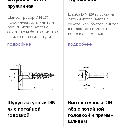
пружинная
Шайба DIN 125 плоская из
Шайба-гровер DIN 127
латуни используется с
пружинная из латуни или
сочетанием болтов, винтов,
бронзы используется с
шпилек, гаек и может
сочетанием болтов, винтов,
использоваться как
шпилек и гаек из латуни.
подкладка для увеличения
Благодаря своей ломанной
прижимного поля шурупов
подробнее
подробнее
форме, шайба
из латуни. Внутренний
обеспечивает при
диаметр от 2 до 72 ...
вибрациях не
отвинчивание винтовых и
болтовых ...
Шуруп латунный DIN
Винт латунный DIN
97 с потайной
963 с потайной
головкой
головкой и прямым
шлицем