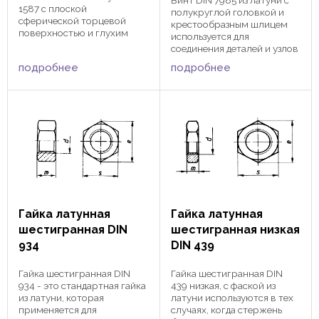
1587 с плоской
полукруглой головкой и
сферической торцевой
крестообразным шлицем
поверхностью и глухим
используется для
резьбовым отверстием
соединения деталей и узлов
применяются для защиты
в сочетании со все
подробнее
подробнее
резьбового соединения и
возможными шайбами и
имеет эстетический вид. d s
гайками. Затягивается при
e dk max m max h упаковка,
помощи отвертки или
шт. M 3 5,5 6,01 5,5 ...
насадки с крестообразным
шлицом. Используется в ...
Гайка латунная
Гайка латунная
шестигранная DIN
шестигранная низкая
934
DIN 439
Гайка шестигранная DIN
Гайка шестигранная DIN
934 - это стандартная гайка
439 низкая, с фаской из
из латуни, которая
латуни используются в тех
применяется для
случаях, когда стержень