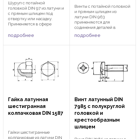
Шуруп с потайной
Винты с потайной головкой
головкой DIN 97 из латуни и
и прямым шлицем из
с прямым шлицем под
латуни DIN 963
отвертку или насадку.
применяются для
Применяется в сфере
содинения деталей в
энергетики, электроники и
сочетании с шайбами и
мебельно-фурнитурном
подробнее
подробнее
гайками. Головка винта при
производстве. Диаметр
зажатии становиться в
латунного шурупа от 3 до 6
одной плоскасти с
мм, а длина от 12 до 70 мм.
закрепляемым изделием.
Имеет богатый ...
Зажатие происходит при
помощи отвертки ...
Гайка латунная
Винт латунный DIN
шестигранная
7985 с полукруглой
колпачковая DIN 1587
головкой и
крестообразным
шлицем
Гайки шестигранные
колпачковые из латуни DIN
Винт DIN 7985 из латуни с