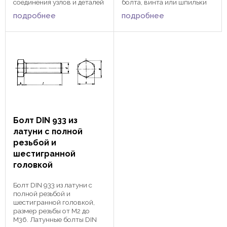
соединения узлов и деталей
болта, винта или шпильки
в сочетании с болтами,
оказывается
подробнее
подробнее
винтами и шпильками. d s e
недогруженным на
m упаковка, шт. M 1 2,5 2,71
растяжение. Ширина гайки
0,8 200 M 1,2 3 3,28 1 200 M
DIN 439 в двое меньше
1,4 3 3,28 1,2 200 M 1,6 3,2 ...
ширины стандартной гайки
DIN 934. Латунные гайки ...
Болт DIN 933 из
латуни с полной
резьбой и
шестигранной
головкой
Болт DIN 933 из латуни с
полной резьбой и
шестигранной головкой,
размер резьбы от М2 до
М36. Латунные болты DIN