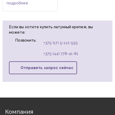
933 применяются для
подробнее
соединения и крепления
деталей и узлов в
приборостроении,
станкостроении,
машиностроении и ...
Если вы хотите купить латунный крепеж, вы
можете:
Позвонить:
+375 (17) 5-112-555
+375 (44) 778-41-81
Отправить запрос сейчас
Компания