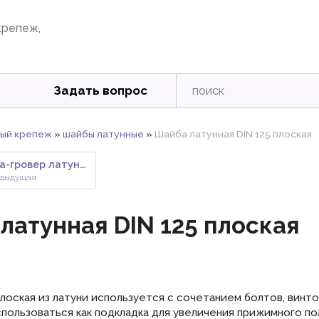
крепеж,
Задать вопрос
ый крепеж
»
шайбы латунные
»
Шайба латунная DIN 125 плоская
Шайба-гровер латунная DIN 127
дыдущая
латунная DIN 125 плоская
лоская из латуни используется с сочетанием болтов, винто
спользоваться как подкладка для увеличения прижимного по