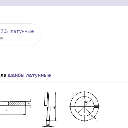
айбы латунные
ия
ела
шайбы латунные