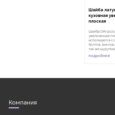
Шайба латун
кузовная у
плоская
Шайба DIN 9021
увеличенная пл
используется с
болтов, винтов,
так же шурупов 
Благодаря боле
подробнее
размеру наруж
шайбы по срав
стандартной DIN
обеспечивает ...
Компания