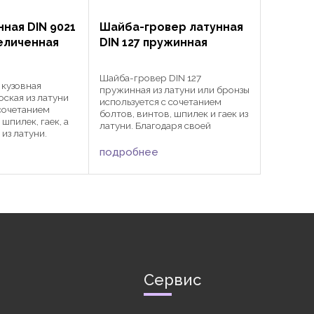
ная DIN 9021
Шайба-гровер латунная
величенная
DIN 127 пружинная
Шайба-гровер DIN 127
 кузовная
пружинная из латуни или бронзы
оская из латуни
используется с сочетанием
 сочетанием
болтов, винтов, шпилек и гаек из
 шпилек, гаек, а
латуни. Благодаря своей
из латуни.
ломанной форме, шайба
е увеличенному
обеспечивает при вибрациях не
подробнее
ного диаметра
отвинчивание винтовых и
нению со
болтовых ...
 125,
Сервис