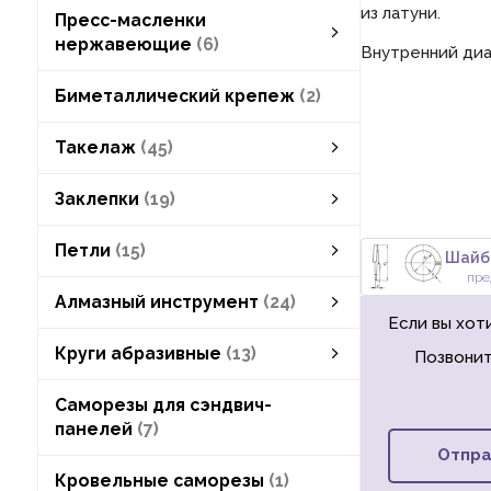
из латуни.
Пресс-масленки
нержавеющие
6
Внутренний диа
Пресс-масленки нержавеющие
пресс-масленки плоские круглые
пресс-масленки плоские шестигранные
пресс-масленки прямые
пресс-масленки угловые
смотреть все
Биметаллический крепеж
2
Такелаж
45
блоки такелажные
леерные заграждения
наконечники для обжима троса
уголки крепёжные
крюки, ручки, замки
Заклепки
19
заклепки вытяжные
заклепки под молоток
заклепки пустотелые
заклепки резьбовые
Петли
15
пре
петли дверные
петли шарнирные
Алмазный инструмент
24
Если вы хоти
Алмазный инструмент
алмазная буровая коронка
алмазные сверла
алмазные диски
смотреть все
Круги абразивные
13
Позвонит
Круги абразивные
круги лепестковые
круги отрезные
круги шлифовальные
набор абразивных кругов
смотреть все
Саморезы для сэндвич-
панелей
7
Отпра
Кровельные саморезы
1