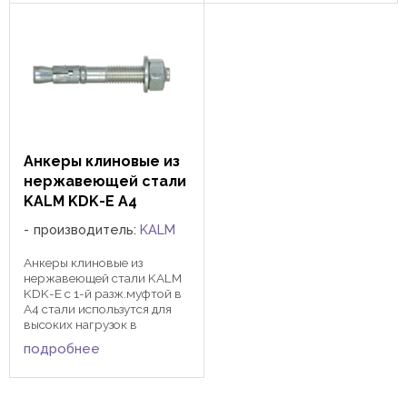
взаимодействия. Они
получили название
«химические анкеры». На
деле ...
Анкеры клиновые из
нержавеющей стали
KALM KDK-E А4
производитель:
KALM
Анкеры клиновые из
нержавеющей стали KALM
KDK-E с 1-й разж.муфтой в
А4 стали использутся для
высоких нагрузок в
агресивных ...
подробнее