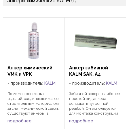
анкеры химические KALM
1
Анкер химический
Анкер забивной
VМK и VPK
KALM SAK, А4
производитель:
KALM
производитель:
KALM
Помимо крепежных
Забивной анкер - наиболее
изделий, соединяющихся со
простой вид анкера,
строительным материалом
оснащен внутренней
за счет механической связи,
резьбой. Он используется
существуют анкеры, в
для монтажа конструкций
которых эта связь
на бетонную, кирпичную
подробнее
подробнее
осуществляется за счет сил
или каменную ...
межмолекулярного