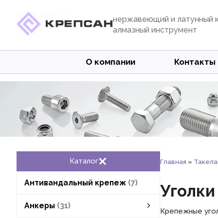
нержавеющий и латунный 
алмазный инструмент
О компании
Контакты
Каталог
Главная
»
Такел
Антивандальный крепеж
7
Уголки
Анкеры
31
Крепежные угол
анкеры клиновые
анкеры забивные
анкеры с подрезкой
анкеры высокоэффективные
анкеры химические