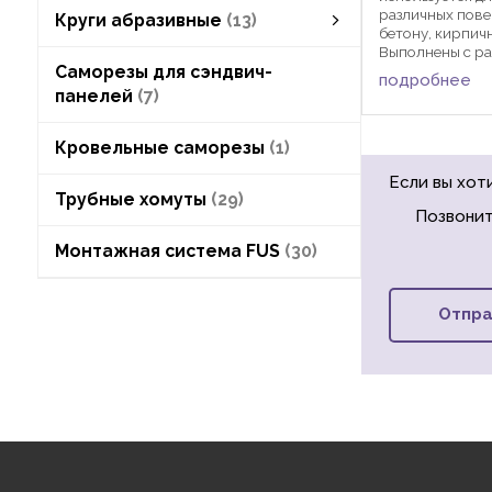
различных пове
Круги абразивные
13
бетону, кирпичн
Выполнены с ра
Круги абразивные
круги лепестковые
круги отрезные
круги шлифовальные
набор абразивных кругов
смотреть все
и шириной. Пр
Саморезы для сэндвич-
подробнее
универсальнос
панелей
7
— их можно исп
внутренних и на
Кровельные саморезы
1
Если вы хот
Трубные хомуты
29
Позвонит
Монтажная система FUS
30
Отпра