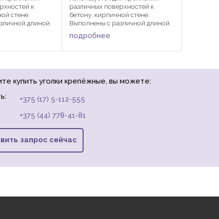
рхностей к
различных поверхностей к
ой стене.
бетону, кирпичной стене.
зличной длиной
Выполнены с различной длиной
еимущества:
и шириной. Преимущества:
подробнее
ть в применении
универсальность в применении
ользовать для
— их можно использовать для
ружных работ; ...
внутренних и наружных работ; ...
ите купить уголки крепёжные, вы можете:
ь:
+375 (17) 5-112-555
+375 (44) 778-41-81
вить запрос сейчас