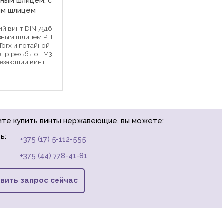
ным шлицем, с
ым шлицем
й винт DIN 7516
азным шлицем PH
Torx и потайной
етр резьбы от М3
резающий винт
авинчивании
зьбу в
й из
ластмассовых
ите купить винты нержавеющие, вы можете:
ь:
+375 (17) 5-112-555
+375 (44) 778-41-81
вить запрос сейчас