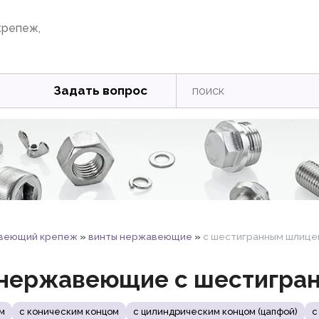
крепеж,
Задать вопрос
веющий крепеж
»
винты нержавеющие
»
с шестигранным шлиц
 нержавеющие с шестигра
м
с коническим концом
с цилиндрическим концом (цапфой)
с