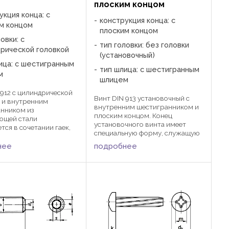
плоским концом
укция конца: с
конструкция конца: с
м концом
плоским концом
овки: с
тип головки: без головки
рической головкой
(установочный)
ица: с шестигранным
тип шлица: с шестигранным
м
шлицем
 912 с цилиндрической
Винт DIN 913 установочный с
 и внутренним
внутренним шестигранником и
нником из
плоским концом. Конец
ющей стали
установочного винта имеет
тся в сочетании гаек,
специальную форму, служащую
 зажатия изделий в
для фиксации изделий
вании при помощи
нее
подробнее
относительно друг друга.
нника. Используются в
Закручивание происходит при
роении, автостроении,
помощи шестигранного ключа.
троении, ...
Применяются в ...