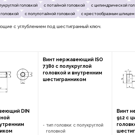
лукруглой головкой
с потайной головкой
с цилиндрической го
 головкой
с полупотайной головкой
с крестообразным шлицем
щие с углублением под шестигранный ключ.
Винт нержавеющий ISO
7380 c полукруглой
головкой и внутренним
шестигранником
веющий DIN
Винт н
йной
912 с 
нутренним
головк
тип головки: с полукруглой
ником
шести
головкой