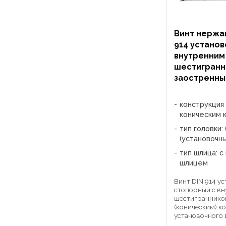
Винт нержа
914 установ
внутренним
шестигранн
заостренны
конструкция 
коническим 
тип головки:
(установочн
тип шлица: 
шлицем
Винт DIN 914 у
стопорный с в
шестиграннико
(коническим) к
установочного 
специальную ф