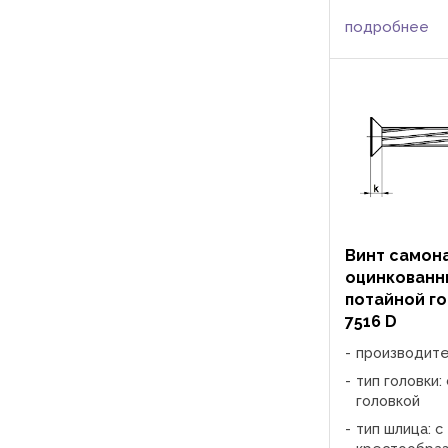
для фиксации и
подробнее
относительно др
Фиксация прои
помощи ...
Винт само
оцинкованн
потайной го
7516 D
производит
тип головки:
головкой
тип шлица: с