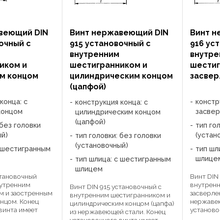
веющий DIN
Винт нержавеющий DIN
Винт н
очный с
915 установочный с
916 ус
внутренним
внутре
иком и
шестигранником и
шестиг
м концом
цилиндрическим концом
засвер
(цапфой)
конца: с
констр
конструкция конца: с
концом
засве
цилиндрическим концом
(цапфой)
 без головки
тип го
ый)
(устан
тип головки: без головки
(установочный)
с шестигранным
тип шл
шлице
тип шлица: с шестигранным
шлицем
становочный
Винт DIN
нутренним
внутрен
Винт DIN 915 установочный с
м и заостренным
засверле
внутренним шестигранником и
онцом. Конец
нержавею
цилиндрическим концом (цапфа)
винта имеет
установо
из нержавеющей стали. Конец
орму, служащую
специал