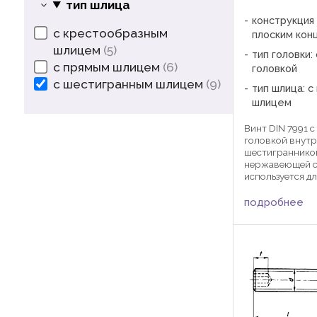
тип шлица
конструкция 
с крестообразным
плоским кон
шлицем
5
тип головки:
с прямым шлицем
6
головкой
с шестигранным шлицем
9
тип шлица: 
шлицем
Винт DIN 7991 
головкой внут
шестиграннико
нержавеющей с
используется д
деталей и узлов
приборостроен
подробнее
станкостроении
специальным ш
ключом. dk 8 10 1
a 14 16 18 h ТХ 20