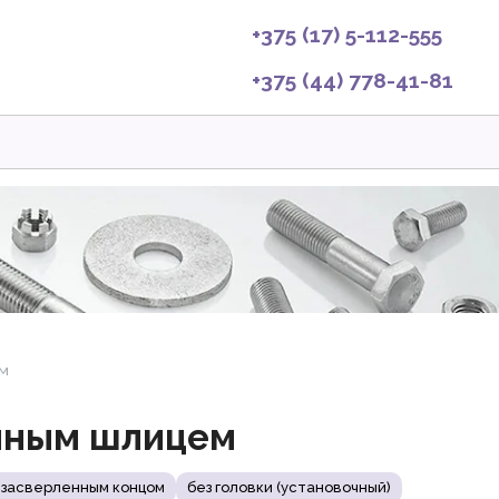
+375 (17) 5-112-555
+375 (44) 778-41-81
ем
нным шлицем
 засверленным концом
без головки (установочный)