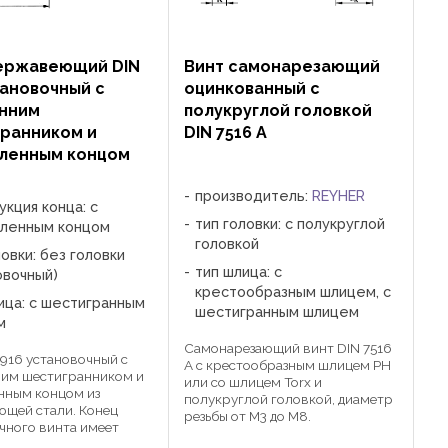
ержавеющий DIN
Винт самонарезающий
тановочный с
оцинкованный с
нним
полукруглой головкой
ранником и
DIN 7516 A
ленным концом
производитель:
REYHER
укция конца: с
тип головки: с полукруглой
рленным концом
головкой
ловки: без головки
тип шлица: с
овочный)
крестообразным шлицем, с
ица: с шестигранным
шестигранным шлицем
м
Самонарезающий винт DIN 7516
 916 установочный с
A с крестообразным шлицем PH
ним шестигранником и
или со шлицем Torx и
нным концом из
полукруглой головкой, диаметр
щей стали. Конец
резьбы от М3 до М8.
чного винта имеет
Самонарезающий винт образует
ьную форму, служащую