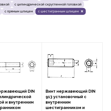
ловкой
с цилиндрической скругленной головкой
с прямым шлицем
с шестигранным шлицем
ержавеющий DIN
Винт нержавеющий DIN
цилиндрической
913 установочный с
ой и внутренним
внутренним
гранником
шестигранником и