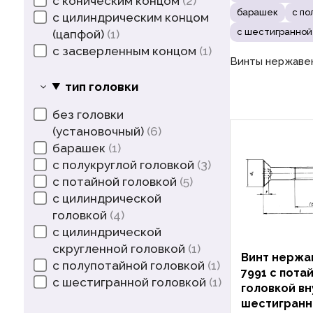
с коническим концом
2
барашек
с по
с цилиндрическим концом
с шестигранной
(цапфой)
1
с засверленным концом
1
Винты нержавею
тип головки
без головки
(установочный)
6
барашек
1
с полукруглой головкой
3
с потайной головкой
5
с цилиндрической
головкой
4
с цилиндрической
скругленной головкой
1
Винт нержа
с полупотайной головкой
1
7991 с пота
с шестигранной головкой
1
головкой в
шестигран