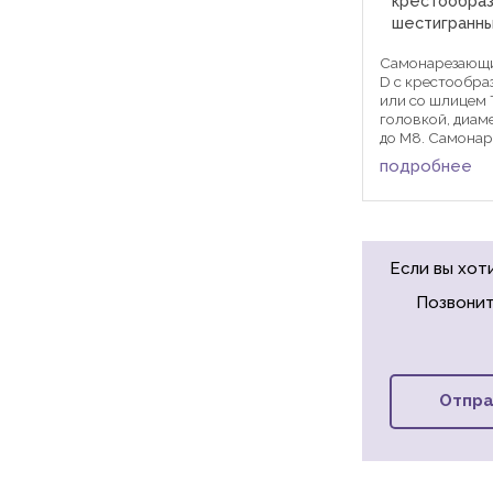
крестообраз
шестигранн
Самонарезающи
D с крестообр
или со шлицем 
головкой, диам
до М8. Самона
образует при з
подробнее
метрическую ре
отверстии одно
соединяемых п
или ...
Если вы хот
Позвонит
Отпра