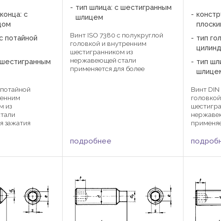
тип шлица: с шестигранным
конца: с
констр
шлицем
цом
плоски
Винт ISO 7380 c полукруглой
 с потайной
тип гол
головкой и внутренним
цилинд
шестигранником из
нержавеющей стали
с шестигранным
тип шл
применяется для более
шлице
быстрого и крепкого зажатия
изделий при помощи
с потайной
Винт DIN
шестигранника в остеклении
ренним
головкой
зданий и сооружений, а так же в
м из
шестигра
пищевой, химической
тали
нержаве
промышленности, ...
ля зажатия
применяе
 в
шайб для
ии,
оборудо
подроб
подробнее
. Зажимается
шестигра
естигранным
станкост
2 k 1,14 1,12 1,39
приборос
 ...