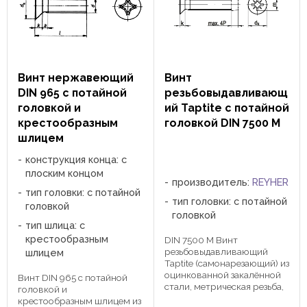
Винт нержавеющий
Винт
DIN 965 с потайной
резьбовыдавливающ
головкой и
ий Taptite с потайной
крестообразным
головкой DIN 7500 M
шлицем
конструкция конца: с
плоским концом
производитель:
REYHER
тип головки: с потайной
тип головки: с потайной
головкой
головкой
тип шлица: с
крестообразным
DIN 7500 M Винт
резьбовыдавливающий
шлицем
Taptite (самонарезающий) из
оцинкованной закалённой
Винт DIN 965 с потайной
стали, метрическая резьба,
головкой и
форма М - потайная
крестообразным шлицем из