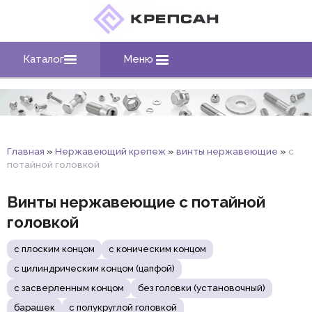
Каталог
Меню
Главная
»
Нержавеющий крепеж
»
винты нержавеющие
»
с
потайной головкой
Винты нержавеющие с потайной
головкой
с плоским концом
с коническим концом
с цилиндрическим концом (цапфой)
с засверленным концом
без головки (установочный)
барашек
с полукруглой головкой