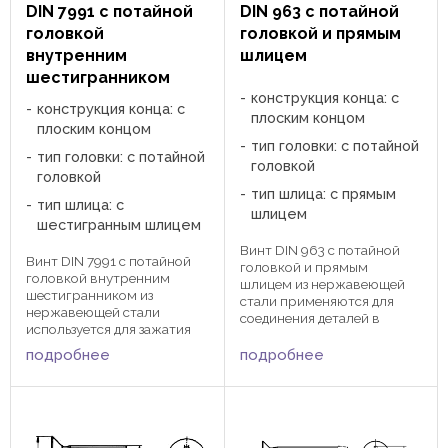
DIN 7991 с потайной
DIN 963 с потайной
головкой
головкой и прямым
внутренним
шлицем
шестигранником
конструкция конца: с
конструкция конца: с
плоским концом
плоским концом
тип головки: с потайной
тип головки: с потайной
головкой
головкой
тип шлица: с прямым
тип шлица: с
шлицем
шестигранным шлицем
Винт DIN 963 с потайной
Винт DIN 7991 с потайной
головкой и прямым
головкой внутренним
шлицем из нержавеющей
шестигранником из
стали применяются для
нержавеющей стали
соединения деталей в
используется для зажатия
сочетании с шайбами и
деталей и узлов в
гайками. Головка винта при
подробнее
подробнее
приборостроении,
зажатии становиться в
станкостроении.
одной плоскости с
Зажимается специальным
закрепляемым изделием.
шестигранным ключом. dk
Зажатие происходит при
8 10 12 k 1,14 1,12 1,39 a 14 16
помощи ...
18 h ТХ 20 ...