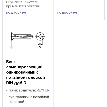
головка с крестообразным
нержавеющей стали
шлицем PZ в соответствии
применяется зажатия
с DIN 965, форма МЕ -
изделий при помощи
подробнее
подробнее
потайная головка со
отвертки или насадки с
шлицем Torx в ...
крестообразным шлицем.
Применяется в
промышленности и
отраслях народного ...
Винт
самонарезающий
оцинкованный с
потайной головкой
DIN 7516 D
производитель:
REYHER
тип головки: с потайной
головкой