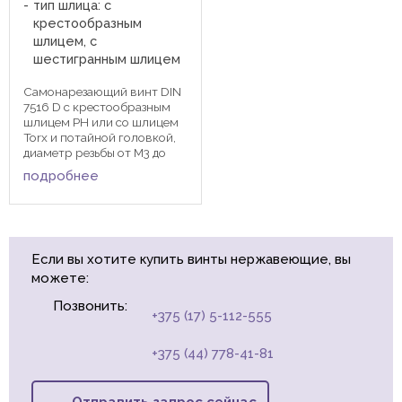
тип шлица: с
крестообразным
шлицем, с
шестигранным шлицем
Самонарезающий винт DIN
7516 D с крестообразным
шлицем PH или со шлицем
Torx и потайной головкой,
диаметр резьбы от М3 до
М8. Самонарезающий винт
подробнее
образует при завинчивании
метрическую резьбу в
отверстии одной из
соединяемых
пластмассовых или ...
Если вы хотите купить винты нержавеющие, вы
можете:
Позвонить:
+375 (17) 5-112-555
+375 (44) 778-41-81