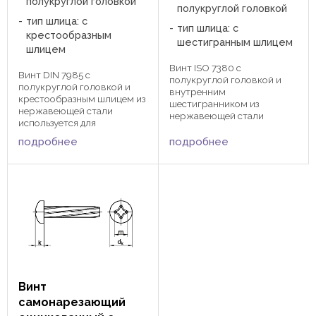
полукруглой головкой
полукруглой головкой
тип шлица: с
тип шлица: с
крестообразным
шестигранным шлицем
шлицем
Винт ISO 7380 c
Винт DIN 7985 с
полукруглой головкой и
полукруглой головкой и
внутренним
крестообразным шлицем из
шестигранником из
нержавеющей стали
нержавеющей стали
используется для
применяется для более
соединения деталей и узлов
быстрого и крепкого
подробнее
подробнее
в сочетании со все
зажатия изделий при
возможными шайбами и
помощи шестигранника в
гайками. Затягивается при
остеклении зданий и
помощи отвертки или
сооружений, а так же в
насадки с крестообразным
пищевой, химической
шлицом. ...
промышленности, ...
Винт
самонарезающий