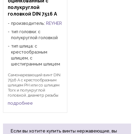
оцинкованный с
полукруглой
головкой DIN 7516 A
производитель:
REYHER
тип головки: с
полукруглой головкой
тип шлица: с
крестообразным
шлицем, с
шестигранным шлицем
Самонарезающий винт DIN
7516 A с крестообразным
шлицем PH или со шлицем
Torx и полукруглой
головкой, диаметр резьбы
от М3 до М8.
подробнее
Самонарезающий винт
образует при завинчивании
метрическую резьбу в
отверстии одной из
соединяемых
Если вы хотите купить винты нержавеющие, вы
пластмассовых или ...