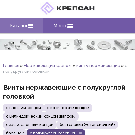
Каталог
Меню
Главная
»
Нержавеющий крепеж
»
винты нержавеющие
»
с
полукруглой головкой
Винты нержавеющие с полукруглой
головкой
с плоским концом
с коническим концом
с цилиндрическим концом (цапфой)
с засверленным концом
без головки (установочный)
барашек
с полукруглой головкой