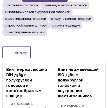
с потайной головкой
с цилиндрической головкой
с цилиндрической скругленной головкой
с шестигранной головкой
с полупотайной головкой
с крестообразным шлицем
с прямым шлицем
с шестигранным шлицем
фильтр
Винт нержавеющий
Винт нержавеющий
DIN 7985 с
ISO 7380 c
полукруглой
полукруглой
головкой и
головкой и
крестообразным
внутренним
шлицем
шестигранником
тип головки: с
тип головки: с