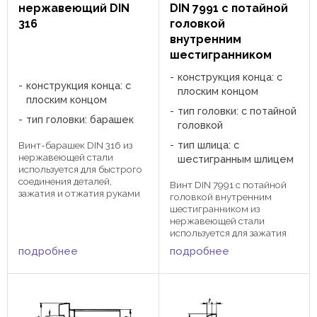
нержавеющий DIN
DIN 7991 с потайной
316
головкой
внутренним
шестигранником
конструкция конца: с
конструкция конца: с
плоским концом
плоским концом
тип головки: с потайной
тип головки: барашек
головкой
тип шлица: с
Винт-барашек DIN 316 из
нержавеющей стали
шестигранным шлицем
используется для быстрого
соединения деталей,
Винт DIN 7991 с потайной
зажатия и отжатия руками
головкой внутренним
без использования
шестигранником из
инструмента. Применяются
нержавеющей стали
в приборо- и
используется для зажатия
станкостроении, пищевой и
деталей и узлов в
подробнее
подробнее
химической
приборостроении,
промышленности. e 24 30
станкостроении.
36 48 h 11 15 18 23 ...
Зажимается специальным
шестигранным ключом. dk
8 10 12 k 1,14 1,12 1,39 a 14 16
18 h ТХ 20 ...