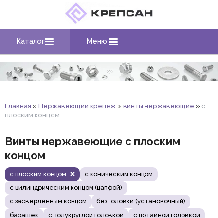
Каталог
Меню
Главная
»
Нержавеющий крепеж
»
винты нержавеющие
»
с
плоским концом
Винты нержавеющие с плоским
концом
с плоским концом
с коническим концом
с цилиндрическим концом (цапфой)
с засверленным концом
без головки (установочный)
барашек
с полукруглой головкой
с потайной головкой