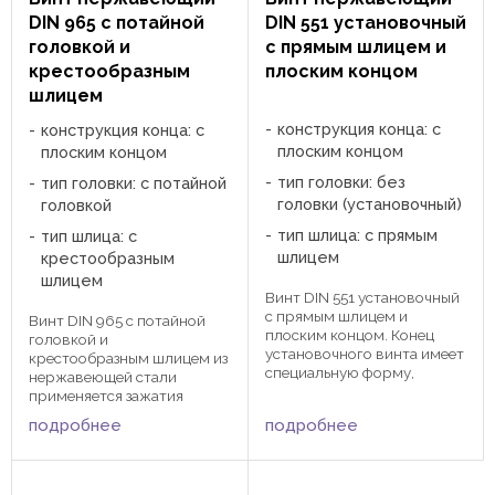
DIN 965 с потайной
DIN 551 установочный
головкой и
с прямым шлицем и
крестообразным
плоским концом
шлицем
конструкция конца: с
конструкция конца: с
плоским концом
плоским концом
тип головки: без
тип головки: с потайной
головки (установочный)
головкой
тип шлица: с прямым
тип шлица: с
шлицем
крестообразным
шлицем
Винт DIN 551 установочный
с прямым шлицем и
Винт DIN 965 с потайной
плоским концом. Конец
головкой и
установочного винта имеет
крестообразным шлицем из
специальную форму,
нержавеющей стали
служащую для фиксации
применяется зажатия
изделий относительно друг
изделий при помощи
подробнее
подробнее
друга при помощи
отвертки или насадки с
отвертки или насадки с
крестообразным шлицем.
крестообразным шлицем.
Применяется в
Применяется в ...
промышленности и