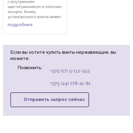
с внутренним
шестигранником и плоским
концом. Конец
установочного винта имеет
специальную форму,
подробнее
служащую для фиксации
изделий относительно друг
друга. Закручивание
происходит при помощи
шестигранного ключа.
Если вы хотите купить винты нержавеющие, вы
Применяются в ...
можете:
Позвонить:
+375 (17) 5-112-555
+375 (44) 778-41-81
Отправить запрос сейчас