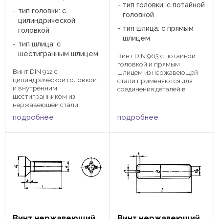
тип головки: с потайной
тип головки: с
головкой
цилиндрической
тип шлица: с прямым
головкой
шлицем
тип шлица: с
шестигранным шлицем
Винт DIN 963 с потайной
головкой и прямым
Винт DIN 912 с
шлицем из нержавеющей
цилиндрической головкой
стали применяются для
и внутренним
соединения деталей в
шестигранником из
сочетании с шайбами и
нержавеющей стали
гайками. Головка винта при
применяется в сочетании
зажатии становиться в
подробнее
подробнее
гаек, шайб для зажатия
одной плоскости с
изделий в оборудовании
закрепляемым изделием.
при помощи
Зажатие происходит при
шестигранника.
помощи ...
Используются в
станкостроении,
автостроении,
приборостроении, ...
Винт нержавеющий
Винт нержавеющий