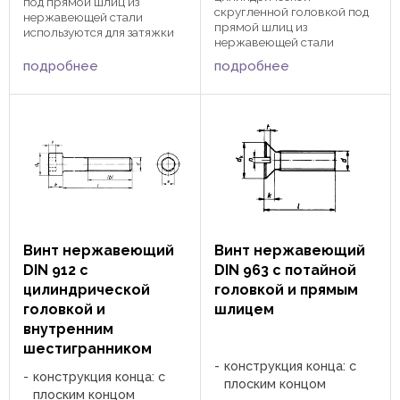
под прямой шлиц из
скругленной головкой под
нержавеющей стали
прямой шлиц из
используются для затяжки
нержавеющей стали
деталей и узлов приборах и
используются для затяжки
станках при помощи
подробнее
подробнее
деталей и узлов приборах и
отвертки и прямым
станках при помощи
шлицем или специальной
отвертки и прямым
насадкой с прямым
шлицем или специальной
шлицем. k 1 1,3 1,6 2 2,4 2,6
насадкой с прямым
3,3 3,9 5 6 n ...
шлицем. dk 3,2 4 5 6 7 8 10
12 ...
Винт нержавеющий
Винт нержавеющий
DIN 912 с
DIN 963 с потайной
цилиндрической
головкой и прямым
головкой и
шлицем
внутренним
шестигранником
конструкция конца: с
конструкция конца: с
плоским концом
плоским концом