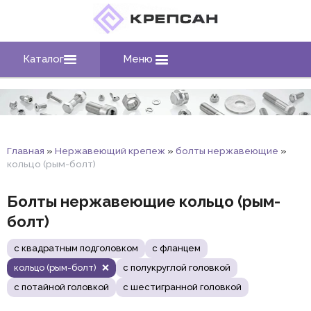
Каталог
Меню
Главная
»
Нержавеющий крепеж
»
болты нержавеющие
»
кольцо (рым-болт)
Болты нержавеющие кольцо (рым-
болт)
с квадратным подголовком
с фланцем
кольцо (рым-болт)
с полукруглой головкой
с потайной головкой
с шестигранной головкой