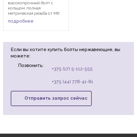
высокопрочный болт с
кольцом, полная
метрическая резьба от М6
до М36. Рым-болты
подробнее
используются для подъема и
транспортировки тяжёлых
деталей при монтажных и
такелажных ...
Если вы хотите купить болты нержавеющие, вы
можете:
Позвонить:
+375 (17) 5-112-555
+375 (44) 778-41-81
Отправить запрос сейчас