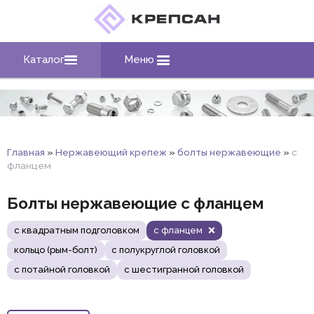
Каталог
Меню
Главная
»
Нержавеющий крепеж
»
болты нержавеющие
»
с
фланцем
Болты нержавеющие с фланцем
с квадратным подголовком
с фланцем
кольцо (рым-болт)
с полукруглой головкой
с потайной головкой
с шестигранной головкой