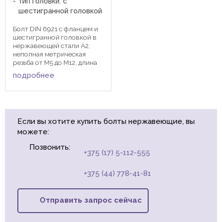
тип головки: с
шестигранной головкой
Болт DIN 6921 с фланцем и
шестигранной головкой в
нержавеющей стали А2,
неполная метрическая
резьба от М5 до М12, длина
от 10 до 100 мм. Болт имеет
подробнее
фланец со стопорящими
зубчиками. Болты DIN 6921
применяются вместе с
гайками и шайбами в
соединениях ...
Если вы хотите купить болты нержавеющие, вы
можете:
Позвонить:
+375 (17) 5-112-555
+375 (44) 778-41-81
Отправить запрос сейчас