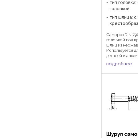
тип головки:
головкой
тип шлица: с
крестообра
Саморез DIN 79
головкой под к
шлиц из нержа
Используется д
деталей в алю
профиль при п
подробнее
или насадки с 
шлицем. Приме
вентфасадах, в
фасадов, в ...
Шуруп само