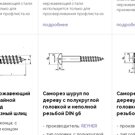
ржавеющей стали
нержавеющей стали
нержаве
лько для
используется только для
применяе
я профлиста из
просверливания профлиста из
изделий 
щиной до 3мм.
аллюминия толщиной до 3мм.
при помо
ржавеющие
Стальные и нержавеющие
подробнее
подроб
шестигра
й саморез не ...
профлисты данный саморез не ...
Применин
фасадав,
также ...
ержавеющий
Саморез шуруп по
Саморе
тайной
дереву с полукруглой
дереву
од
головкой и неполной
головк
зный шлиц
резьбой DIN 96
резьбо
конца: с
производитель:
REYHER
произ
м концом
тип головки: с полукруглой
тип го