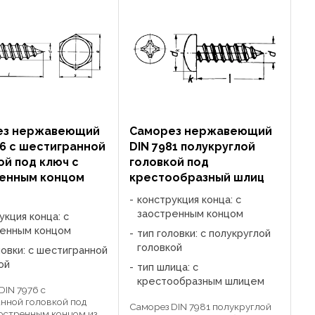
ез нержавеющий
Саморез нержавеющий
76 c шестигранной
DIN 7981 полукруглой
ой под ключ с
головкой под
енным концом
крестообразный шлиц
конструкция конца: с
заостренным концом
укция конца: с
ренным концом
тип головки: с полукруглой
головкой
ловки: с шестигранной
ой
тип шлица: с
крестообразным шлицем
DIN 7976 c
нной головкой под
Саморез DIN 7981 полукруглой
аостренным концом из