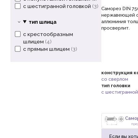
с шестигранной головкой
3
Саморез DIN 75
нержавеющей ст
тип шлица
аллюминия толщ
просверлит.
с крестообразным
шлицем
4
с прямым шлицем
3
конструкция к
со сверлом
тип головки
с шестигранной
пре
Если вы хот