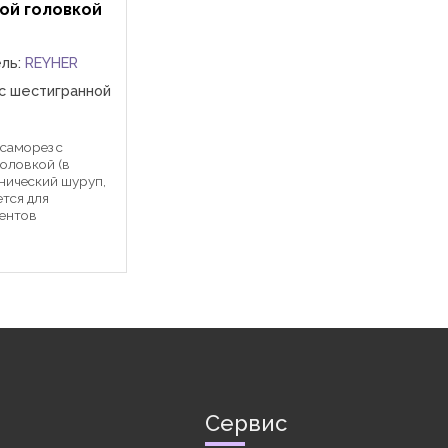
ой головкой
ель:
REYHER
 с шестигранной
 саморез с
оловкой (в
хнический шуруп,
ется для
ментов
деревянные
го сверления, в
ичные
пустотелые)
Сервис