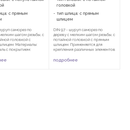
ой
головкой
ица: с прямым
тип шлица: с прямым
м
шлицем
 шуруп саморез по
DIN 97 - шуруп саморез по
 мелким шагом резьбы, с
дереву с мелким шагом резьбы, с
йной головкой с
потайной головкой с прямым
шлицем. Материалы:
шлицем. Применяется для
аль с покрытием:
крепления различных элементов
ческая оцинковка,
конструкций к дереву, ДСП,
цинкование,
фанере, гипсокартонным
нее
подробнее
ческое никелирование,
плитам, тонкому листовому
ческое хромирование,
металлу и т.д. По российскому ...
, ...