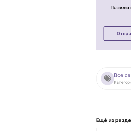
Позвонит
Отпра
Все с
Категор
Ещё из разд