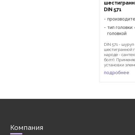
шестигранн
DIN 571
производит
тип головки:
головкой
DIN 571 - шуруп
шестигранной г
народе - санте
болт). Применя
установки эле
конструкций в 
подробнее
основания без
предварительно
бетонные, кирп
(полнотелые и 
основания ...
Компания