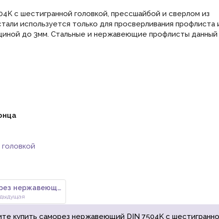
04K с шестигранной головкой, прессшайбой и сверлом из
али используется только для просверливания профлиста 
иной до 3мм. Стальные и нержавеющие профлисты данный
онца
 головкой
Саморез нержавеющий DIN 7504M
дыдущая
ите купить саморез нержавеющий DIN 7504K с шестигранной