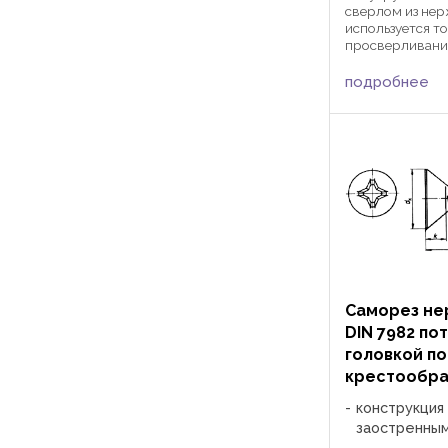
сверлом из не
используется то
просверливани
аллюминия тол
Стальные и не
подробнее
профлисты данны
Саморез н
DIN 7982 по
головкой п
крестообра
конструкция 
заостренны