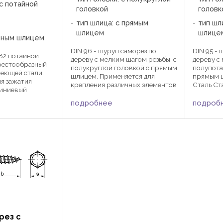
 с потайной
головкой
головк
тип шлица: с прямым
тип шл
шлицем
шлице
зным шлицем
DIN 96 - шуруп саморез по
DIN 95 -
82 потайной
дереву с мелким шагом резьбы, с
дереву с
рестообразный
полукруглой головкой с прямым
полупота
веющей стали.
шлицем. Применяется для
прямым 
ля зажатия
крепления различных элементов
Сталь Ст
миниевый
конструкций к дереву, ДСП,
гальвани
омощи отвертки
фанере, гипсокартонным
горячее 
подробнее
подроб
крестообразным
плитам, тонкому листовому
гальвани
няется в
металлу и т.д. Шуруп DIN 96 ...
гальвани
 остеклении
воронение
рез с