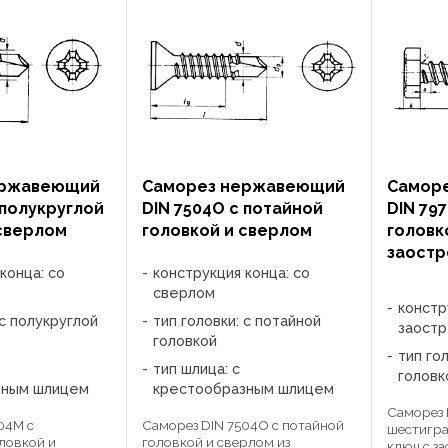
ержавеющий
Саморез нержавеющий
Самор
 полукруглой
DIN 7504О с потайной
DIN 79
 сверлом
головкой и сверлом
головк
заостр
конца: со
конструкция конца: со
сверлом
констр
 с полукруглой
тип головки: с потайной
заост
головкой
тип го
тип шлица: с
головк
зным шлицем
крестообразным шлицем
Саморез 
04M с
Саморез DIN 7504О с потайной
шестигра
ловкой и
головкой и сверлом из
ключ с з