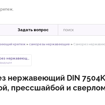
крепеж,
Задать вопрос
веющий крепеж
»
саморезы нержавеющие
»
Саморез нержавеющ
Саморез нержавеющий DIN 7504M
дыдущая
з нержавеющий DIN 7504K
ой, прессшайбой и сверло