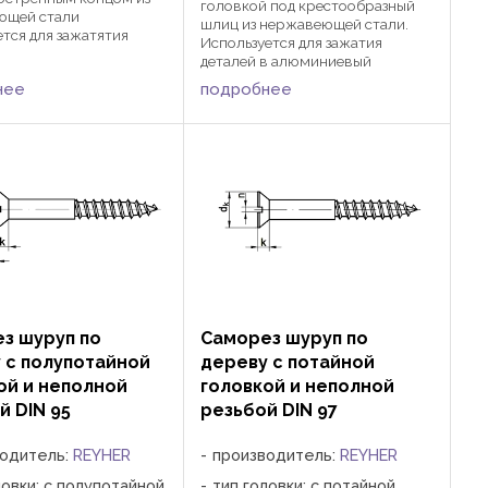
головкой под крестообразный
ющей стали
шлиц из нержавеющей стали.
тся для зажатятия
Используется для зажатия
в алюминевый профиль
деталей в алюминиевый
щи ключа или
профиль при помощи отвертки
нее
подробнее
нной головки.
или насадки с крестообразным
ие: остекление
шлицем. Применяется в
 вентфасады, может
вентфасадах, в остеклении
фасадов, в ...
з шуруп по
Саморез шуруп по
 с полупотайной
дереву с потайной
ой и неполной
головкой и неполной
й DIN 95
резьбой DIN 97
водитель:
REYHER
производитель:
REYHER
ловки: с полупотайной
тип головки: с потайной