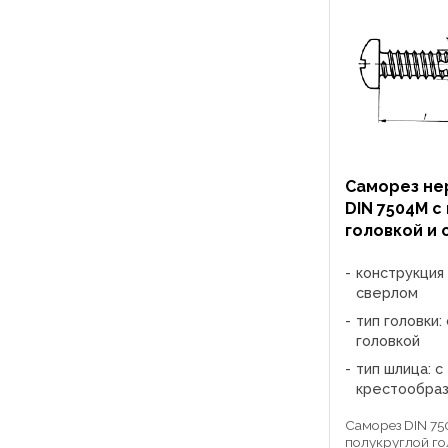
Саморез н
DIN 7504M с
головкой и
конструкция 
сверлом
тип головки:
головкой
тип шлица: с
крестообра
Саморез DIN 75
полукруглой го