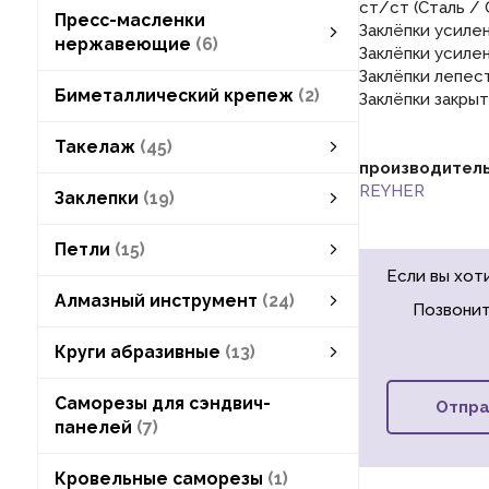
ст/ст (Сталь / 
Пресс-масленки
Заклёпки усиле
нержавеющие
6
Заклёпки усиле
Заклёпки лепес
Пресс-масленки нержавеющие
пресс-масленки плоские круглые
пресс-масленки плоские шестигранные
пресс-масленки прямые
пресс-масленки угловые
смотреть все
Биметаллический крепеж
2
Заклёпки закры
Такелаж
45
производител
блоки такелажные
леерные заграждения
наконечники для обжима троса
уголки крепёжные
крюки, ручки, замки
REYHER
Заклепки
19
заклепки вытяжные
заклепки под молоток
заклепки пустотелые
заклепки резьбовые
Петли
15
Если вы хот
петли дверные
петли шарнирные
Алмазный инструмент
24
Позвонит
Алмазный инструмент
алмазная буровая коронка
алмазные сверла
алмазные диски
смотреть все
Круги абразивные
13
Круги абразивные
круги лепестковые
круги отрезные
круги шлифовальные
набор абразивных кругов
смотреть все
Саморезы для сэндвич-
Отпра
панелей
7
Кровельные саморезы
1