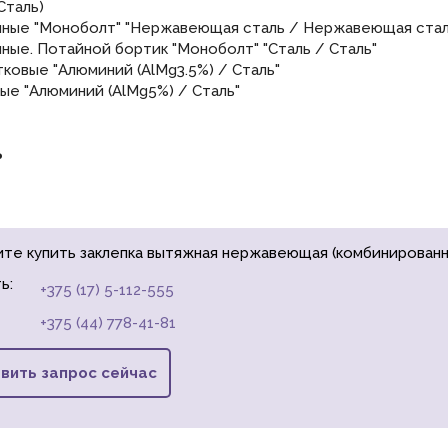
Сталь)
нные "Моноболт" "Нержавеющая сталь / Нержавеющая стал
нные. Потайной бортик "Моноболт" "Сталь / Сталь"
тковые "Алюминий (AlMg3.5%) / Сталь"
тые "Алюминий (AlMg5%) / Сталь"
ь
ите купить заклепка вытяжная нержавеющая (комбинированна
ь:
+375 (17) 5-112-555
+375 (44) 778-41-81
вить запрос сейчас