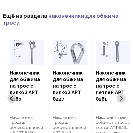
Ещё из раздела
наконечники для обжима
троса
конечник
Наконечник
Наконечник
Нако
я обжима
для обжима
для обжима
для
трос с
на трос с
на трос с
на т
лкой АРТ
вилкой АРТ
петлей АРТ
петл
80
8447
8281
8469
онечник
Наконечник
Наконечник для
Након
са для
троса для
обжима на трос с
обжим
има с вилкой
обжима с вилкой
петлей АРТ 8281
петле
АРТ 8280
АРТ 8447
представляет
предс