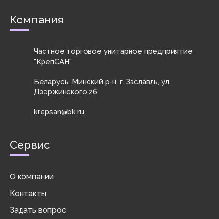
Нержавеющая
отверстия под
200 °C. Размеры
сталь: А1 - А5
винты с
от 4х8 до 60х68
Компания
Покрытие:
ц
шестигранным
мм. ...
Гальваническая
шлицём
оцинковка ...
Материалы: ...
Частное торговое унитарное предприятие
"КрепСАН"
Беларусь, Минский р-н, г. Заславль, ул.
Дзержинского 26
krepsan@bk.ru
Сервис
О компании
Контакты
Задать вопрос