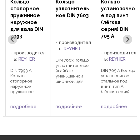
Кольцо
Кольцо
Кольцо
уплотнитель
установочно
установочно
ное DIN 7603
е под винт
е под штифт
(лёгкая
DIN 705 B
серия) DIN
705 A
производител
производител
ь:
REYHER
ь:
REYHER
л
производител
ь:
REYHER
DIN 7603 Кольцо
DIN 705 В Кольцо
уплотнительное
установочное
DIN 705 А Кольцо
(шайба с
тип В (лёгкая
установочное
уменьшенной
серия) с
стальное под
шириной) для
отверстием под
винт, тип А
уплотнения
насечёный или
(лёгкая серия),
резьбовых
конический
поставляется без
соединений. Тип
штифт.
винта.
А - плоское.
Внутренний
подробнее
подробнее
подробнее
Внутренний
Максимальная
диаметр от 4 до
диаметр от 4 до
рабочая
140 мм.
140 мм. d 1 ≤ 70:
температура для
Материалы:
одно отверстие
медных
Сталь без
я
под винт с
уплотнительных
покрытия Сталь с
прямым шлицём
колец 300 °C, для
покрытием
d 1 ≥ 75: два
алюминиевых -