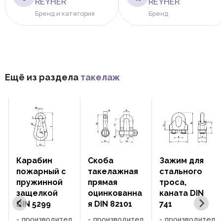
REYHER
REYHER
Бренд и категория
Бренд
Ещё из раздела
такелаж
Карабин
Скоба
Зажим для
пожарный с
такелажная
стального
пружинной
прямая
троса,
защелкой
оцинкованна
каната DIN
DIN 5299
я DIN 82101
741
л
производител
производител
производител