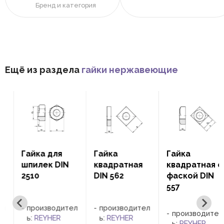
Бренд и категория
Ещё из раздела
гайки нержавеющие
Гайка для
Гайка
Гайка
шпилек DIN
квадратная
квадратная с
2510
DIN 562
фаской DIN
557
л
производител
производител
производител
ь:
REYHER
ь:
REYHER
ь:
REYHER