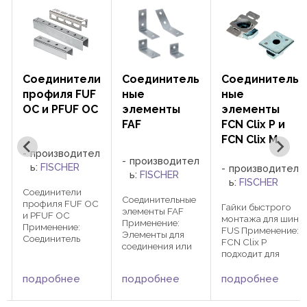
и
Соединитель
Соединитель
Соединитель
ные
ные
ные
C
элементы
элементы
элементы
FAF
FCN Clix P и
PFFF
FCN Clix M
л
производител
производител
производител
ь:
FISCHER
ь:
FISCHER
ь:
FISCHER
Соединительные
Соединительные
C
Гайки быстрого
элементы FAF
элементы PFFF
монтажа для шин
Применение:
Применение:
FUS Применение:
Элементы для
Плоские
FCN Clix P
соединения или
элементы для
подходит для
усиления
простых
я
соединения
конструкции из
конструкций из
монтажных шин
подробнее
подробнее
подробнее
монтажных шин
монтажных шин
FUS и элементов
Технические
системы
FCN Clix М
данные:
сквозного