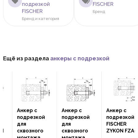
подрезкой
FISCHER
FISCHER
Бренд
Бренд и категория
Ещё из раздела
анкеры с подрезкой
Анкер с
Анкер с
Анкер с
подрезкой
подрезкой
подрезкой
для
для
FISCHER
сквозного
сквозного
ZYKON FZA-I
монтажа
монтажа