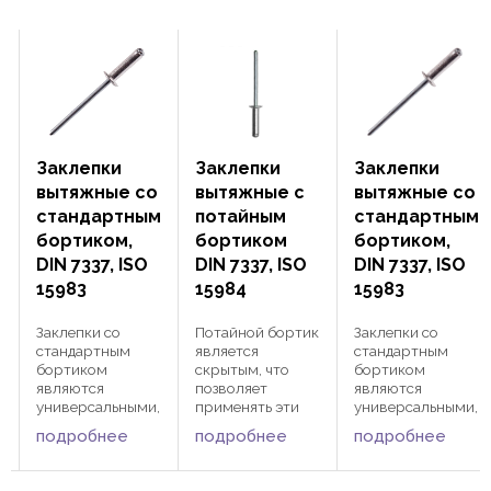
Заклепки
Заклепки
Заклепки
вытяжные со
вытяжные с
вытяжные со
стандартным
потайным
стандартным
бортиком,
бортиком
бортиком,
DIN 7337, ISO
DIN 7337, ISO
DIN 7337, ISO
15983
15984
15983
к
Заклепки со
Потайной бортик
Заклепки со
стандартным
является
стандартным
бортиком
скрытым, что
бортиком
являются
позволяет
являются
универсальными,
применять эти
универсальными,
что позволяет
вытяжные
что позволяет
подробнее
подробнее
подробнее
применять эти
заклепки там, где
применять эти
вытяжные
важна гладкость
вытяжные
заклепки в
поверхности, без
заклепки в