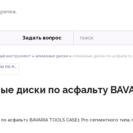
крепеж,
Задать вопрос
ый инструмент
»
алмазные диски
»
Алмазные диски по асфальту
Алмазные диски по пластику, ст
ые диски по асфальту BAV
 по асфальту BAVARIA TOOLS CASE1 Pro сегментного типа, п