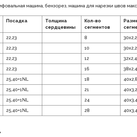
фовальная машина, бензорез, машина для нарезки швов макс.
Посадка
Толщина
Кол-во
Разм
сердцевины
сегментов
сегм
22,23
8
30х2,
22,23
10
30х2,
22,23
12
32х2,
22,23
16
38х2,
25,40+1NL
18
40х2,
25,40+1NL
21
40х3,
25,40+1NL
24
40х3,
25,40+1NL
28
40х3,
ь