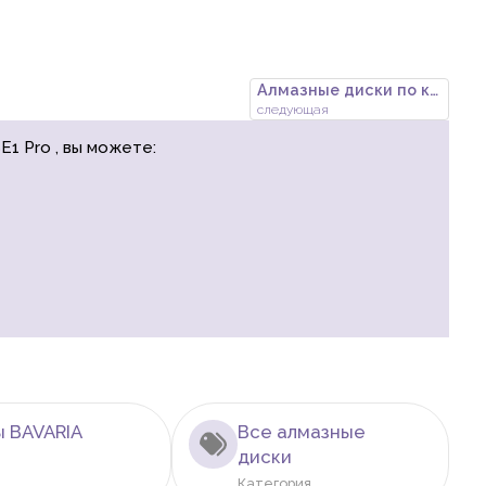
Алмазные диски по камню BAVARI
следующая
1 Pro , вы можете:
ы BAVARIA
Все алмазные
диски
Категория