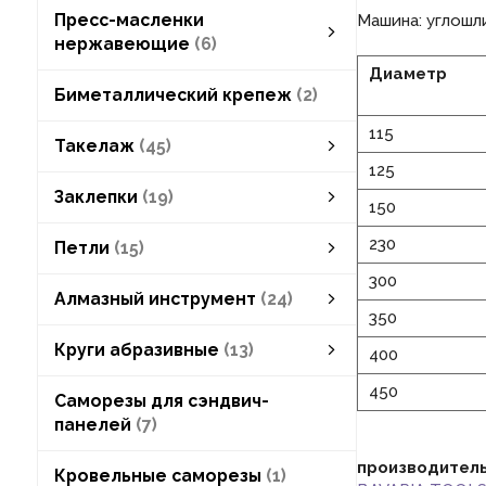
Пресс-масленки
Машина: углошли
нержавеющие
6
Диаметр
Пресс-масленки нержавеющие
пресс-масленки плоские круглые
пресс-масленки плоские шестигранные
пресс-масленки прямые
пресс-масленки угловые
смотреть все
Биметаллический крепеж
2
115
Такелаж
45
125
блоки такелажные
леерные заграждения
наконечники для обжима троса
уголки крепёжные
крюки, ручки, замки
Заклепки
19
150
заклепки вытяжные
заклепки под молоток
заклепки пустотелые
заклепки резьбовые
230
Петли
15
300
петли дверные
петли шарнирные
Алмазный инструмент
24
350
Алмазный инструмент
алмазная буровая коронка
алмазные сверла
алмазные диски
смотреть все
Круги абразивные
13
400
Круги абразивные
круги лепестковые
круги отрезные
круги шлифовальные
набор абразивных кругов
смотреть все
450
Саморезы для сэндвич-
панелей
7
производител
Кровельные саморезы
1