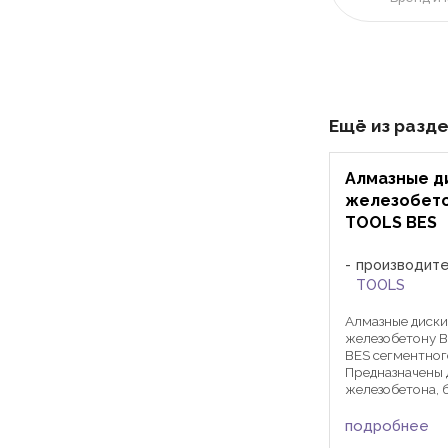
Ещё из разд
Алмазные д
железобето
TOOLS BES
производит
TOOLS
Алмазные диски
железобетону 
BES сегментног
Предназначены 
железобетона, 
заполнителях, 
керамической и
подробнее
черепицы, крас