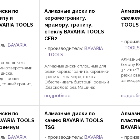
ельных
может быть другой по желанию
Посадочн
метр ...
заказчика. Диаметр ...
желанию з
иски по
Алмазные диски по
Алмазн
иту и
керамограниту,
свежем
VARIA TOOLS
мрамору, граниту,
TOOLS 
стеклу BAVARIA TOOLS
CER2
произ
ель:
BAVARIA
TOOLS
производитель:
BAVARIA
TOOLS
Алмазные
 сплошные с
бетону B
Алмазные диски сплошные для
ми отверстиями
3.1./10/
резки керамогранита, керамики,
 диска.
резки св
гранита, мрамора, стекла.
для резки:
затверде
Обеспечивать быстрый, ровный
, тонкий гранит,
часов. М
(без сколов) рез. Машина:
твенный камень
шворезчи
стационарный станок с
нный),
подробнее
подроб
заказчик
использованием воды. Диаметр
а. Машина: 115-
Толщина 
Посадка Толщина сердцевины
ифовальная
сегментов
Кол-во сегментов Размер ...
иски по
Алмазные диски по
Алмазн
AVARIA TOOLS
камню BAVARIA TOOLS
пласти
премиум
TSG
BAVARI
ель:
BAVARIA
производитель:
BAVARIA
произ