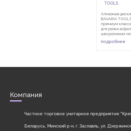
TOOLS
Алмазные диски
BAVARIA TOOLS
премиум класса
для резки асфал
шворезчиках мо
кВт с водяным 
подробнее
Посадочное отв
желанию заказч
Посадка Толщи
Кол-во ...
Компания
Частное торговое унитарное предприятие "Кре
Беларусь, Минский р-н, г. Заславль, ул. Дзержинс