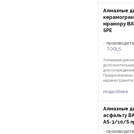
друних строит
материалов. Диа
Алмазные д
керамогран
мрамору BA
SPE
производит
TOOLS
Алмазные диски
дополнительны
для охлаждения
Преднозначены 
керамогранита 
твердый искусс
(также шлифова
подробнее
мраморная плит
125 мм углошл
машина – ...
Алмазные д
асфальту B
AS-3/10/S 
производит