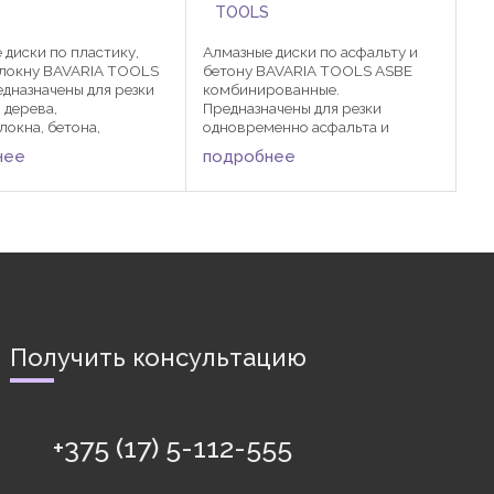
TOOLS
 диски по пластику,
Алмазные диски по асфальту и
алокну BAVARIA TOOLS
бетону BAVARIA TOOLS ASBE
дназначены для резки
комбинированные.
 дерева,
Предназначены для резки
локна, бетона,
одновременно асфальта и
тона, листового
бетона. Машина: бензорез,
нее
подробнее
 Диаметр Посадка
машина для нарезки швов.
сердцевины Кол-во
Диаметр Посадка Толщина
в Размер сегмента 115
сердцевины Кол-во сегментов
 22,23 ...
Размер сегмента 300 ...
Получить консультацию
+375 (17) 5-112-555