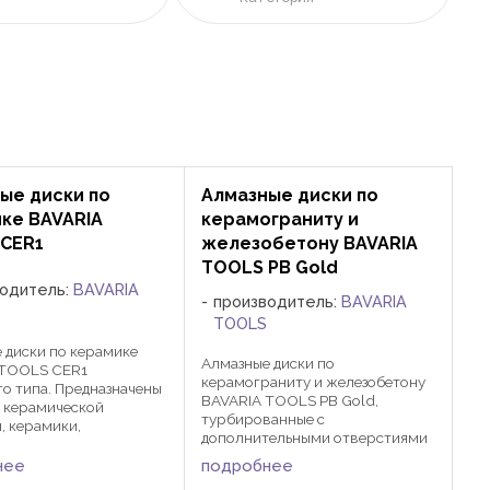
ые диски по
Алмазные диски по
ке BAVARIA
керамограниту и
CER1
железобетону BAVARIA
TOOLS PB Gold
водитель:
BAVARIA
производитель:
BAVARIA
TOOLS
 диски по керамике
Алмазные диски по
 TOOLS CER1
керамограниту и железобетону
о типа. Предназначены
BAVARIA TOOLS PB Gold,
и керамической
турбированные с
, керамики,
дополнительными отверстиями
ской плитки. Машина:
для охлаждения. Преднозначены
овальная машина,
нее
подробнее
для резки керамогранита,
рный станок.