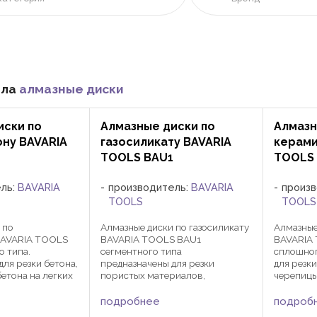
ела
алмазные диски
иски по
Алмазные диски по
Алмазн
ну BAVARIA
газосиликату BAVARIA
керами
TOOLS BAU1
TOOLS 
ель:
BAVARIA
производитель:
BAVARIA
произ
TOOLS
TOOLS
 по
Алмазные диски по газосиликату
Алмазные
BAVARIA TOOLS
BAVARIA TOOLS BAU1
BAVARIA
о типа.
сегментного типа
сплошног
для резки бетона,
предназначены для резки
для резк
бетона на легких
пористых материалов,
черепицы
кровельной
пенобетона, керамзитобетона,
керамиче
 песчаной
газосиликата на стационарных и
углошлиф
подробнее
подроб
ного кирпича и
подвижных установках. Посадка
стациона