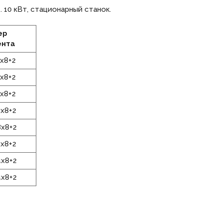
 10 кВт, стационарный станок.
ер
ента
2х8+2
2х8+2
4х8+2
4х8+2
8х8+2
2х8+2
4х8+2
4х8+2