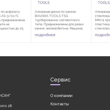
TOOLS
TOOLS
 по асфальту
Алмазные диски по камню
Алмазные
 AS-3/10/S
BAVARIA TOOLS TSG
стеклов
 предназначены
турбированно-сегментного
MM/4 пре
ьта на
типа. Предназначены для резки
пластика,
щностью до 25
камня, железобетона. Машина:
стеклово
охлаждением.
углошлифовальная машина,
железобе
подробнее
подроб
ерстие по
бензорез, камнерезный станок.
металла.
ика. Диаметр
Диаметр Посадка Толщина
Толщина 
на сердцевины
сердцевины Кол-во сегментов
сегменто
Размер сегмента ...
22,23 6 125
Сервис
пСАН"
О компании
Контакты
кого 26