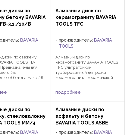
железобетона и других плотных
ое отверстие по
материалов. Диаметр Посадка
аказчика. Диаметр ...
ые диски по
Алмазный диск по
Толщина сердцевины ...
у бетону BAVARIA
керамограниту BAVARIA
FB-3.1./10/B
TOOLS TFC
водитель:
BAVARIA
производитель:
BAVARIA
TOOLS
 диски по свежему
Алмазный диск по
AVARIA TOOLS FB-
керамограниту BAVARIA TOOLS
B Предназначены для
TFC ультратонкий
ежего (не
турбированный для резки
вшего) бетона макс. 28
керамогранита, керамичской
ашина: бензорез и
плитки, мрамора, природного и
к. Посадка по желанию
искусственного камня,
нее
подробнее
а. Диаметр Посадка
керамики, красного кирпича,
сердцевины Кол-во
бетон и других строительных м
 ...
атериалов . Быстрый и ...
ые диски по
Алмазные диски по
ку, стекловалокну
асфальту и бетону
A TOOLS MM/4
BAVARIA TOOLS ASBE
водитель:
BAVARIA
производитель:
BAVARIA